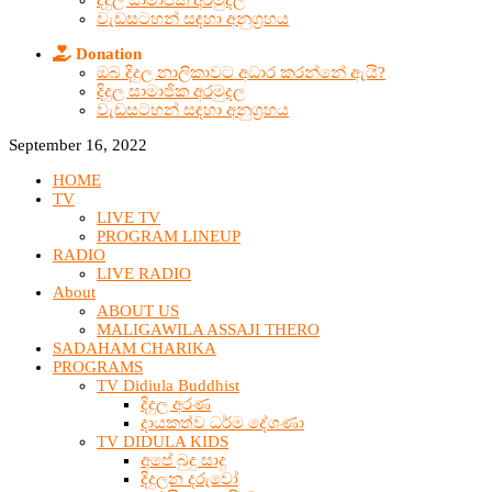
දිදුල සාමාජික අරමුදල
වැඩසටහන් සඳහා අනුග්‍රහය
Donation
ඔබ දිදුල නාලිකාවට අධාර කරන්නේ ඇයි?
දිදුල සාමාජික අරමුදල
වැඩසටහන් සඳහා අනුග්‍රහය
September 16, 2022
HOME
TV
LIVE TV
PROGRAM LINEUP
RADIO
LIVE RADIO
About
ABOUT US
MALIGAWILA ASSAJI THERO
SADAHAM CHARIKA
PROGRAMS
TV Didiula Buddhist
දිදුල අරණ
දායකත්ව ධර්ම දේශණා
TV DIDULA KIDS
අපේ බුදු සාදු
දිදුලන දරුවෝ