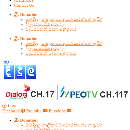
GALLERY
Contact Us
Donation
ඔබ දිදුල නාලිකාවට අධාර කරන්නේ ඇයි?
දිදුල සාමාජික අරමුදල
වැඩසටහන් සඳහා අනුග්‍රහය
Donation
ඔබ දිදුල නාලිකාවට අධාර කරන්නේ ඇයි?
දිදුල සාමාජික අරමුදල
වැඩසටහන් සඳහා අනුග්‍රහය
Live
Facebook
Youtube
Envelope
Donation
ඔබ දිදුල නාලිකාවට අධාර කරන්නේ ඇයි?