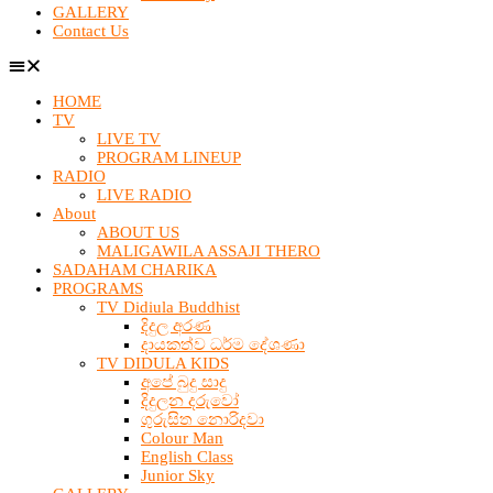
GALLERY
Contact Us
HOME
TV
LIVE TV
PROGRAM LINEUP
RADIO
LIVE RADIO
About
ABOUT US
MALIGAWILA ASSAJI THERO
SADAHAM CHARIKA
PROGRAMS
TV Didiula Buddhist
දිදුල අරණ
දායකත්ව ධර්ම දේශණා
TV DIDULA KIDS
අපේ බුදු සාදු
දිදුලන දරුවෝ
ගුරුසිත නොරිදවා
Colour Man
English Class
Junior Sky