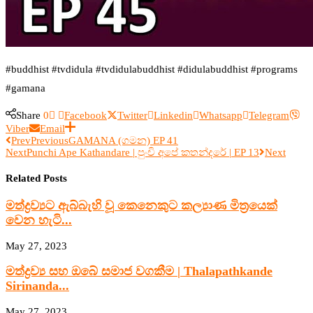
#buddhist #tvdidula #tvdidulabuddhist #didulabuddhist #programs
#gamana
Share
0
Facebook
Twitter
Linkedin
Whatsapp
Telegram
Viber
Email
Prev
Previous
GAMANA (ගමන) EP 41
Next
Punchi Ape Kathandare | පුංචි අපේ කතන්දරේ | EP 13
Next
Related Posts
මත්ද්‍රව්‍යට ඇබ්බැහි වූ කෙනෙකුට කල්‍යාණ මිත්‍රයෙක්
වෙන හැටි...
May 27, 2023
මත්ද්‍රව්‍ය සහ ඔබේ සමාජ වගකීම | Thalapathkande
Sirinanda...
May 27, 2023