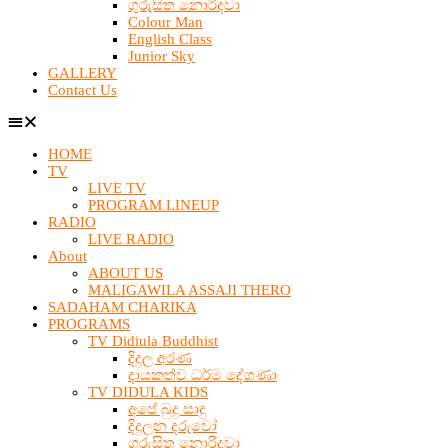
ගුරුසිත නොරිදවා
Colour Man
English Class
Junior Sky
GALLERY
Contact Us
HOME
TV
LIVE TV
PROGRAM LINEUP
RADIO
LIVE RADIO
About
ABOUT US
MALIGAWILA ASSAJI THERO
SADAHAM CHARIKA
PROGRAMS
TV Didiula Buddhist
දිදුල අරණ
දායකත්ව ධර්ම දේශණා
TV DIDULA KIDS
අපේ බුදු සාදු
දිදුලන දරුවෝ
ගුරුසිත නොරිදවා