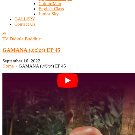
Colour Man
English Class
Junior Sky
GALLERY
Contact Us
TV Didiula Buddhist
GAMANA (ගමන) EP 45
September 16, 2022
Home
»
GAMANA (ගමන) EP 45