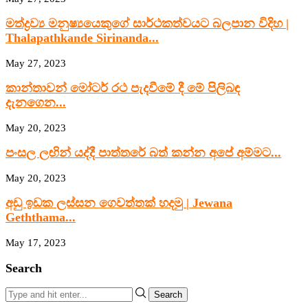
මත්ද්‍රව්‍ය මනුෂ්‍යයෙකුගේ සාර්ථකත්වයට බලපාන විදිහ |
Thalapathkande Sirinanda...
May 27, 2023
කාන්තාවන් මෝටර් රථ පැදවීමේ දී මේ පිලිබඳ
දැනගෙන...
May 20, 2023
පංසල ලඟින් යද්දී පාත්තරේ බත් කන්න අපේ අම්මට...
May 20, 2023
අඩු ඉඩක ලස්සන ගෙවත්තක් හදමු | Jewana
Geththama...
May 17, 2023
Search
Search