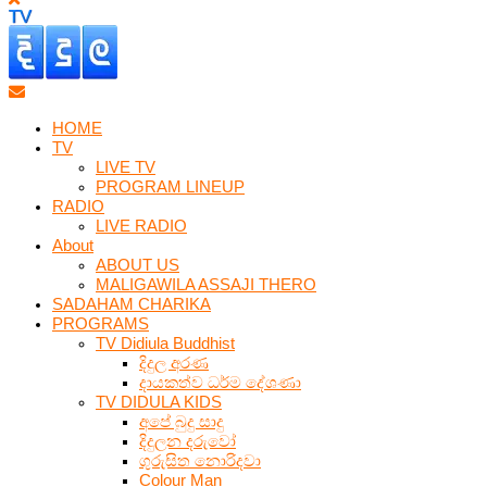
HOME
TV
LIVE TV
PROGRAM LINEUP
RADIO
LIVE RADIO
About
ABOUT US
MALIGAWILA ASSAJI THERO
SADAHAM CHARIKA
PROGRAMS
TV Didiula Buddhist
දිදුල අරණ
දායකත්ව ධර්ම දේශණා
TV DIDULA KIDS
අපේ බුදු සාදු
දිදුලන දරුවෝ
ගුරුසිත නොරිදවා
Colour Man