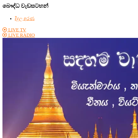
බෞද්ධ වැඩසටහන්
දිදුල අරණ
LIVE TV
LIVE RADIO