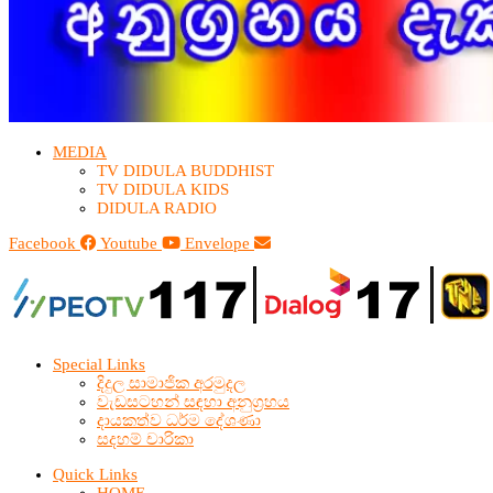
MEDIA
TV DIDULA BUDDHIST​
TV DIDULA KIDS
DIDULA RADIO
Facebook
Youtube
Envelope
Special Links
දිදුල සාමාජික අරමුදල
වැඩසටහන් සඳහා අනුග්‍රහය
දායකත්ව ධර්ම දේශණා
සදහම් චාරිකා
Quick Links