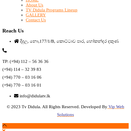
HOME
About Us
TV Didula Programs Lineup
GALLERY
Contact Us
Reach Us
දිදුල, නො,177/1/B, කොට්ටාව පාර, හෝකන්දර දකුණ
TP: (+94) 112 – 56 36 36
(+94) 114 – 32 39 83
(+94) 770 – 03 16 06
(+94) 770 – 03 16 01
info@didulatv.lk
© 2023 Tv Didula. All Rights Reserved. Developed By
Vip Web
Solutions