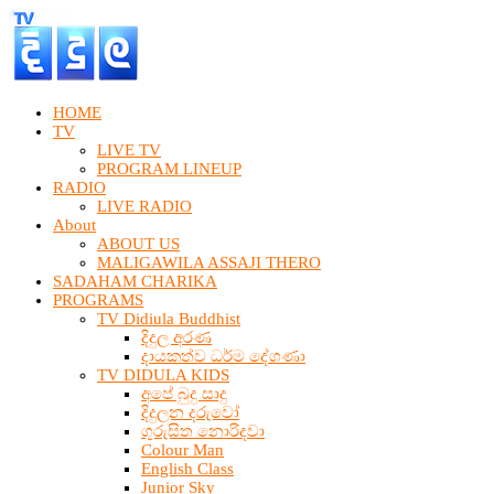
HOME
TV
LIVE TV
PROGRAM LINEUP
RADIO
LIVE RADIO
About
ABOUT US
MALIGAWILA ASSAJI THERO
SADAHAM CHARIKA
PROGRAMS
TV Didiula Buddhist
දිදුල අරණ
දායකත්ව ධර්ම දේශණා
TV DIDULA KIDS
අපේ බුදු සාදු
දිදුලන දරුවෝ
ගුරුසිත නොරිදවා
Colour Man
English Class
Junior Sky