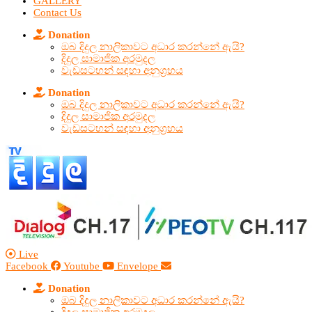
GALLERY
Contact Us
Donation
ඔබ දිදුල නාලිකාවට අධාර කරන්නේ ඇයි?
දිදුල සාමාජික අරමුදල
වැඩසටහන් සඳහා අනුග්‍රහය
Donation
ඔබ දිදුල නාලිකාවට අධාර කරන්නේ ඇයි?
දිදුල සාමාජික අරමුදල
වැඩසටහන් සඳහා අනුග්‍රහය
Live
Facebook
Youtube
Envelope
Donation
ඔබ දිදුල නාලිකාවට අධාර කරන්නේ ඇයි?