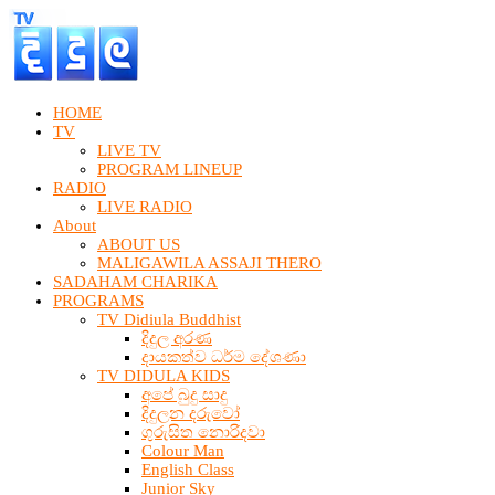
HOME
TV
LIVE TV
PROGRAM LINEUP
RADIO
LIVE RADIO
About
ABOUT US
MALIGAWILA ASSAJI THERO
SADAHAM CHARIKA
PROGRAMS
TV Didiula Buddhist
දිදුල අරණ
දායකත්ව ධර්ම දේශණා
TV DIDULA KIDS
අපේ බුදු සාදු
දිදුලන දරුවෝ
ගුරුසිත නොරිදවා
Colour Man
English Class
Junior Sky