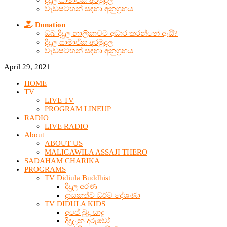
දිදුල සාමාජික අරමුදල
වැඩසටහන් සඳහා අනුග්‍රහය
Donation
ඔබ දිදුල නාලිකාවට අධාර කරන්නේ ඇයි?
දිදුල සාමාජික අරමුදල
වැඩසටහන් සඳහා අනුග්‍රහය
April 29, 2021
HOME
TV
LIVE TV
PROGRAM LINEUP
RADIO
LIVE RADIO
About
ABOUT US
MALIGAWILA ASSAJI THERO
SADAHAM CHARIKA
PROGRAMS
TV Didiula Buddhist
දිදුල අරණ
දායකත්ව ධර්ම දේශණා
TV DIDULA KIDS
අපේ බුදු සාදු
දිදුලන දරුවෝ