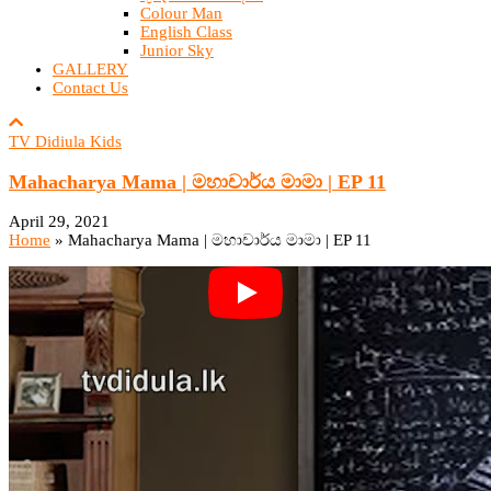
Colour Man
English Class
Junior Sky
GALLERY
Contact Us
TV Didiula Kids
Mahacharya Mama | මහාචාර්ය මාමා | EP 11
April 29, 2021
Home
»
Mahacharya Mama | මහාචාර්ය මාමා | EP 11