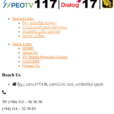
Special Links
දිදුල සාමාජික අරමුදල
වැඩසටහන් සඳහා අනුග්‍රහය
දායකත්ව ධර්ම දේශණා
සදහම් චාරිකා
Quick Links
HOME
About Us
TV Didula Programs Lineup
GALLERY
Contact Us
Reach Us
දිදුල, නො,177/1/B, කොට්ටාව පාර, හෝකන්දර දකුණ
TP: (+94) 112 – 56 36 36
(+94) 114 – 32 39 83