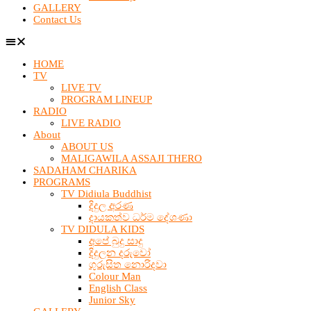
GALLERY
Contact Us
HOME
TV
LIVE TV
PROGRAM LINEUP
RADIO
LIVE RADIO
About
ABOUT US
MALIGAWILA ASSAJI THERO
SADAHAM CHARIKA
PROGRAMS
TV Didiula Buddhist
දිදුල අරණ
දායකත්ව ධර්ම දේශණා
TV DIDULA KIDS
අපේ බුදු සාදු
දිදුලන දරුවෝ
ගුරුසිත නොරිදවා
Colour Man
English Class
Junior Sky