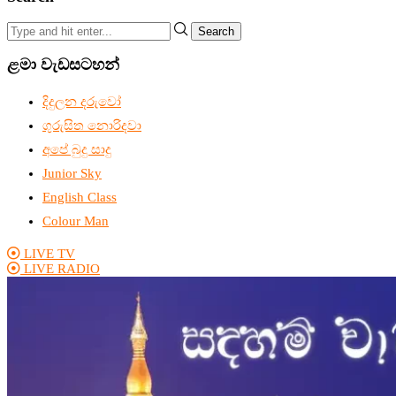
Search
ළමා වැඩසටහන්
දිදුලන දරුවෝ
ගුරුසිත නොරිදවා
අපේ බුදු සාදු
Junior Sky
English Class
Colour Man
LIVE TV
LIVE RADIO