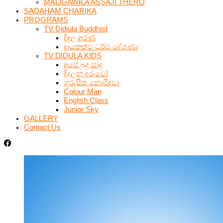
MALIGAWILA ASSAJI THERO
SADAHAM CHARIKA
PROGRAMS
TV Didiula Buddhist
දිදුල අරණ
දායකත්ව ධර්ම දේශණා
TV DIDULA KIDS
අපේ බුදු සාදු
දිදුලන දරුවෝ
ගුරුසිත නොරිදවා
Colour Man
English Class
Junior Sky
GALLERY
Contact Us