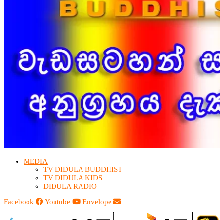
MEDIA
TV DIDULA BUDDHIST​
TV DIDULA KIDS
DIDULA RADIO
Facebook
Youtube
Envelope