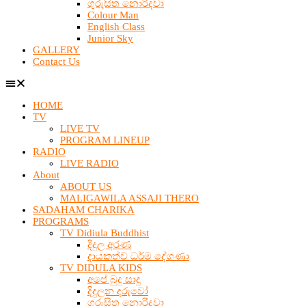
ගුරුසිත නොරිදවා
Colour Man
English Class
Junior Sky
GALLERY
Contact Us
HOME
TV
LIVE TV
PROGRAM LINEUP
RADIO
LIVE RADIO
About
ABOUT US
MALIGAWILA ASSAJI THERO
SADAHAM CHARIKA
PROGRAMS
TV Didiula Buddhist
දිදුල අරණ
දායකත්ව ධර්ම දේශණා
TV DIDULA KIDS
අපේ බුදු සාදු
දිදුලන දරුවෝ
ගුරුසිත නොරිදවා