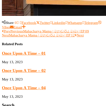
Share
0
Facebook
Twitter
Linkedin
Whatsapp
Telegram
Viber
Email
Prev
Previous
Mahacharya Mama | මහාචාර්ය මාමා | EP 09
Next
Mahacharya Mama | මහාචාර්ය මාමා | EP 12
Next
Related Posts
Once Upon A Time – 01
May 13, 2023
Once Upon A Time – 02
May 13, 2023
Once Upon A Time – 04
May 13, 2023
Search