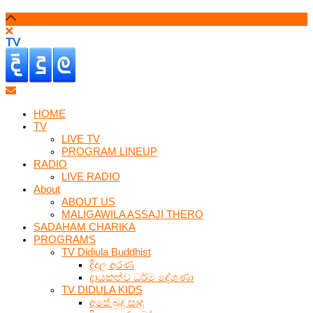
HOME
TV
LIVE TV
PROGRAM LINEUP
RADIO
LIVE RADIO
About
ABOUT US
MALIGAWILA ASSAJI THERO
SADAHAM CHARIKA
PROGRAMS
TV Didiula Buddhist
දිදුල අරණ
දායකත්ව ධර්ම දේශණා
TV DIDULA KIDS
අපේ බුදු සාදු