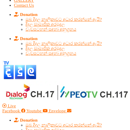
GALLERY
Contact Us
Donation
ඔබ දිදුල නාලිකාවට අධාර කරන්නේ ඇයි?
දිදුල සාමාජික අරමුදල
වැඩසටහන් සඳහා අනුග්‍රහය
Donation
ඔබ දිදුල නාලිකාවට අධාර කරන්නේ ඇයි?
දිදුල සාමාජික අරමුදල
වැඩසටහන් සඳහා අනුග්‍රහය
Live
Facebook
Youtube
Envelope
Donation
ඔබ දිදුල නාලිකාවට අධාර කරන්නේ ඇයි?