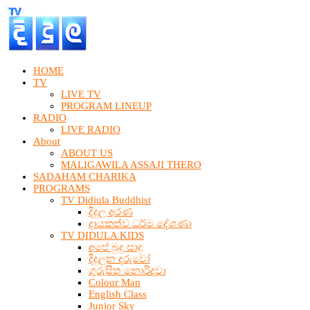
HOME
TV
LIVE TV
PROGRAM LINEUP
RADIO
LIVE RADIO
About
ABOUT US
MALIGAWILA ASSAJI THERO
SADAHAM CHARIKA
PROGRAMS
TV Didiula Buddhist
දිදුල අරණ
දායකත්ව ධර්ම දේශණා
TV DIDULA KIDS
අපේ බුදු සාදු
දිදුලන දරුවෝ
ගුරුසිත නොරිදවා
Colour Man
English Class
Junior Sky