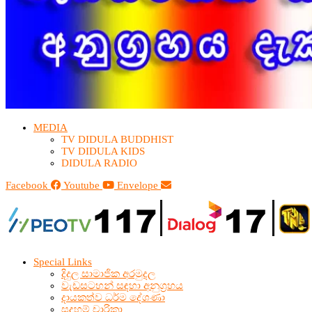
MEDIA
TV DIDULA BUDDHIST​
TV DIDULA KIDS
DIDULA RADIO
Facebook
Youtube
Envelope
Special Links
දිදුල සාමාජික අරමුදල
වැඩසටහන් සඳහා අනුග්‍රහය
දායකත්ව ධර්ම දේශණා
සදහම් චාරිකා