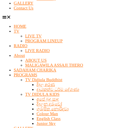
GALLERY
Contact Us
HOME
TV
LIVE TV
PROGRAM LINEUP
RADIO
LIVE RADIO
About
ABOUT US
MALIGAWILA ASSAJI THERO
SADAHAM CHARIKA
PROGRAMS
TV Didiula Buddhist
දිදුල අරණ
දායකත්ව ධර්ම දේශණා
TV DIDULA KIDS
අපේ බුදු සාදු
දිදුලන දරුවෝ
ගුරුසිත නොරිදවා
Colour Man
English Class
Junior Sky