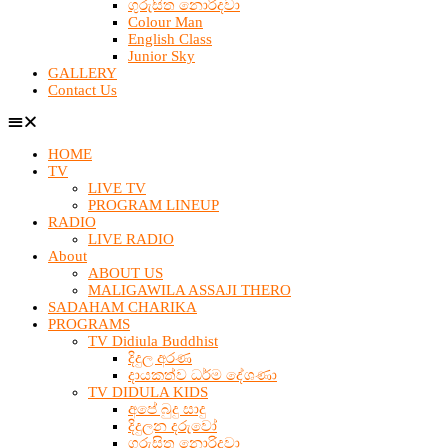
ගුරුසිත නොරිදවා
Colour Man
English Class
Junior Sky
GALLERY
Contact Us
HOME
TV
LIVE TV
PROGRAM LINEUP
RADIO
LIVE RADIO
About
ABOUT US
MALIGAWILA ASSAJI THERO
SADAHAM CHARIKA
PROGRAMS
TV Didiula Buddhist
දිදුල අරණ
දායකත්ව ධර්ම දේශණා
TV DIDULA KIDS
අපේ බුදු සාදු
දිදුලන දරුවෝ
ගුරුසිත නොරිදවා