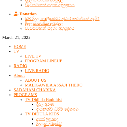
දිදුල සාමාජික අරමුදල
වැඩසටහන් සඳහා අනුග්‍රහය
Donation
ඔබ දිදුල නාලිකාවට අධාර කරන්නේ ඇයි?
දිදුල සාමාජික අරමුදල
වැඩසටහන් සඳහා අනුග්‍රහය
March 21, 2022
HOME
TV
LIVE TV
PROGRAM LINEUP
RADIO
LIVE RADIO
About
ABOUT US
MALIGAWILA ASSAJI THERO
SADAHAM CHARIKA
PROGRAMS
TV Didiula Buddhist
දිදුල අරණ
දායකත්ව ධර්ම දේශණා
TV DIDULA KIDS
අපේ බුදු සාදු
දිදුලන දරුවෝ