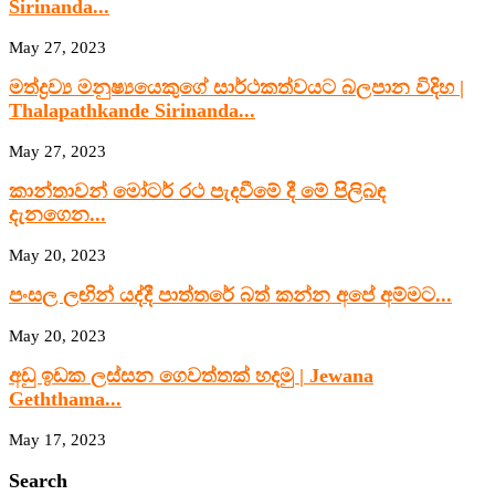
Sirinanda...
May 27, 2023
මත්ද්‍රව්‍ය මනුෂ්‍යයෙකුගේ සාර්ථකත්වයට බලපාන විදිහ |
Thalapathkande Sirinanda...
May 27, 2023
කාන්තාවන් මෝටර් රථ පැදවීමේ දී මේ පිලිබඳ
දැනගෙන...
May 20, 2023
පංසල ලඟින් යද්දී පාත්තරේ බත් කන්න අපේ අම්මට...
May 20, 2023
අඩු ඉඩක ලස්සන ගෙවත්තක් හදමු | Jewana
Geththama...
May 17, 2023
Search