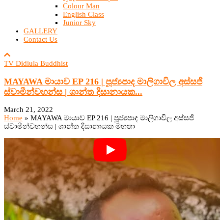
Colour Man
English Class
Junior Sky
GALLERY
Contact Us
TV Didiula Buddhist
MAYAWA මායාව EP 216 | පූජ්‍යපාද මාලිගාවිල අස්සජි
ස්වාමීන්වහන්ස | ශාන්ත දිසානායක...
March 21, 2022
Home
»
MAYAWA මායාව EP 216 | පූජ්‍යපාද මාලිගාවිල අස්සජි
ස්වාමීන්වහන්ස | ශාන්ත දිසානායක මහතා