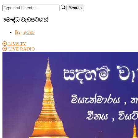
Search
බෞද්ධ වැඩසටහන්
දිදුල අරණ
LIVE TV
LIVE RADIO