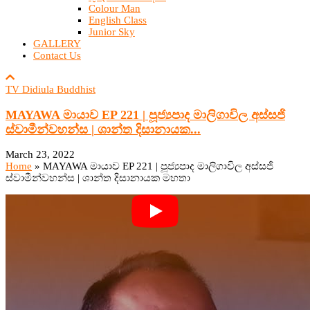
Colour Man
English Class
Junior Sky
GALLERY
Contact Us
TV Didiula Buddhist
MAYAWA මායාව EP 221 | පූජ්‍යපාද මාලිගාවිල අස්සජි
ස්වාමීන්වහන්ස | ශාන්ත දිසානායක...
March 23, 2022
Home
»
MAYAWA මායාව EP 221 | පූජ්‍යපාද මාලිගාවිල අස්සජි
ස්වාමීන්වහන්ස | ශාන්ත දිසානායක මහතා