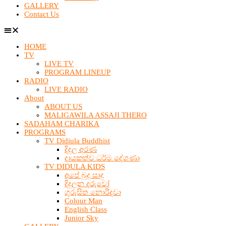
GALLERY
Contact Us
HOME
TV
LIVE TV
PROGRAM LINEUP
RADIO
LIVE RADIO
About
ABOUT US
MALIGAWILA ASSAJI THERO
SADAHAM CHARIKA
PROGRAMS
TV Didiula Buddhist
දිදුල අරණ
දායකත්ව ධර්ම දේශණා
TV DIDULA KIDS
අපේ බුදු සාදු
දිදුලන දරුවෝ
ගුරුසිත නොරිදවා
Colour Man
English Class
Junior Sky