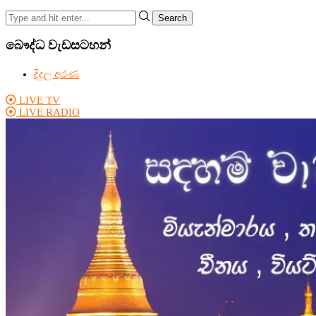
Search
බෞද්ධ වැඩසටහන්
දිදුල අරණ
LIVE TV
LIVE RADIO