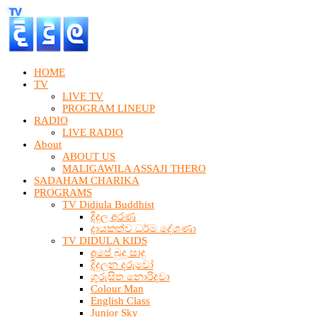
HOME
TV
LIVE TV
PROGRAM LINEUP
RADIO
LIVE RADIO
About
ABOUT US
MALIGAWILA ASSAJI THERO
SADAHAM CHARIKA
PROGRAMS
TV Didiula Buddhist
දිදුල අරණ
දායකත්ව ධර්ම දේශණා
TV DIDULA KIDS
අපේ බුදු සාදු
දිදුලන දරුවෝ
ගුරුසිත නොරිදවා
Colour Man
English Class
Junior Sky