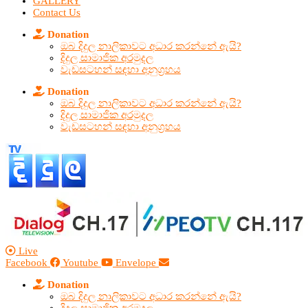
GALLERY
Contact Us
Donation
ඔබ දිදුල නාලිකාවට අධාර කරන්නේ ඇයි?
දිදුල සාමාජික අරමුදල
වැඩසටහන් සඳහා අනුග්‍රහය
Donation
ඔබ දිදුල නාලිකාවට අධාර කරන්නේ ඇයි?
දිදුල සාමාජික අරමුදල
වැඩසටහන් සඳහා අනුග්‍රහය
Live
Facebook
Youtube
Envelope
Donation
ඔබ දිදුල නාලිකාවට අධාර කරන්නේ ඇයි?