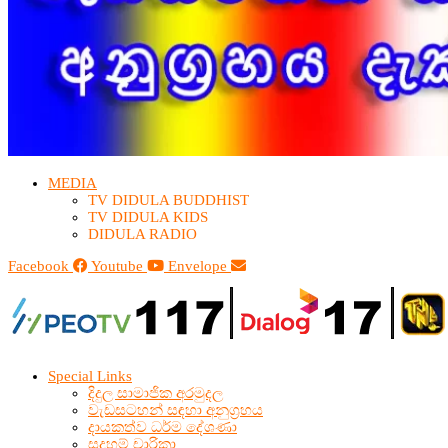
MEDIA
TV DIDULA BUDDHIST​
TV DIDULA KIDS
DIDULA RADIO
Facebook
Youtube
Envelope
Special Links
දිදුල සාමාජික අරමුදල
වැඩසටහන් සඳහා අනුග්‍රහය
දායකත්ව ධර්ම දේශණා
සදහම් චාරිකා