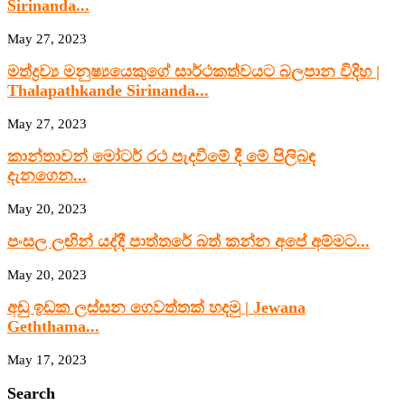
Sirinanda...
May 27, 2023
මත්ද්‍රව්‍ය මනුෂ්‍යයෙකුගේ සාර්ථකත්වයට බලපාන විදිහ |
Thalapathkande Sirinanda...
May 27, 2023
කාන්තාවන් මෝටර් රථ පැදවීමේ දී මේ පිලිබඳ
දැනගෙන...
May 20, 2023
පංසල ලඟින් යද්දී පාත්තරේ බත් කන්න අපේ අම්මට...
May 20, 2023
අඩු ඉඩක ලස්සන ගෙවත්තක් හදමු | Jewana
Geththama...
May 17, 2023
Search