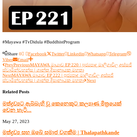
#Mayawa #TvDidula #BuddhistProgram
Share
0
Facebook
Twitter
Linkedin
Whatsapp
Telegram
Viber
Email
Prev
Previous
MAYAWA මායාව EP 220 | පූජ්‍යපාද මාලිගාවිල අස්සජි
ස්වාමීන්වහන්ස | ශාන්ත දිසානායක මහතා
Next
MAYAWA මායාව EP 222 | පූජ්‍යපාද මාලිගාවිල අස්සජි
ස්වාමීන්වහන්ස | ශාන්ත දිසානායක මහතා
Next
Related Posts
මත්ද්‍රව්‍යට ඇබ්බැහි වූ කෙනෙකුට කල්‍යාණ මිත්‍රයෙක්
වෙන හැටි...
May 27, 2023
මත්ද්‍රව්‍ය සහ ඔබේ සමාජ වගකීම | Thalapathkande