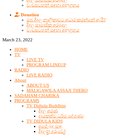
දිදුල සාමාජික අරමුදල
වැඩසටහන් සඳහා අනුග්‍රහය
Donation
ඔබ දිදුල නාලිකාවට අධාර කරන්නේ ඇයි?
දිදුල සාමාජික අරමුදල
වැඩසටහන් සඳහා අනුග්‍රහය
March 23, 2022
HOME
TV
LIVE TV
PROGRAM LINEUP
RADIO
LIVE RADIO
About
ABOUT US
MALIGAWILA ASSAJI THERO
SADAHAM CHARIKA
PROGRAMS
TV Didiula Buddhist
දිදුල අරණ
දායකත්ව ධර්ම දේශණා
TV DIDULA KIDS
අපේ බුදු සාදු
දිදුලන දරුවෝ