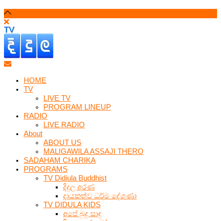
HOME
TV
LIVE TV
PROGRAM LINEUP
RADIO
LIVE RADIO
About
ABOUT US
MALIGAWILA ASSAJI THERO
SADAHAM CHARIKA
PROGRAMS
TV Didiula Buddhist
දිදුල අරණ
දායකත්ව ධර්ම දේශණා
TV DIDULA KIDS
අපේ බුදු සාදු