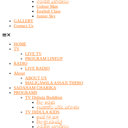
ගුරුසිත නොරිදවා
Colour Man
English Class
Junior Sky
GALLERY
Contact Us
HOME
TV
LIVE TV
PROGRAM LINEUP
RADIO
LIVE RADIO
About
ABOUT US
MALIGAWILA ASSAJI THERO
SADAHAM CHARIKA
PROGRAMS
TV Didiula Buddhist
දිදුල අරණ
දායකත්ව ධර්ම දේශණා
TV DIDULA KIDS
අපේ බුදු සාදු
දිදුලන දරුවෝ
ගුරුසිත නොරිදවා