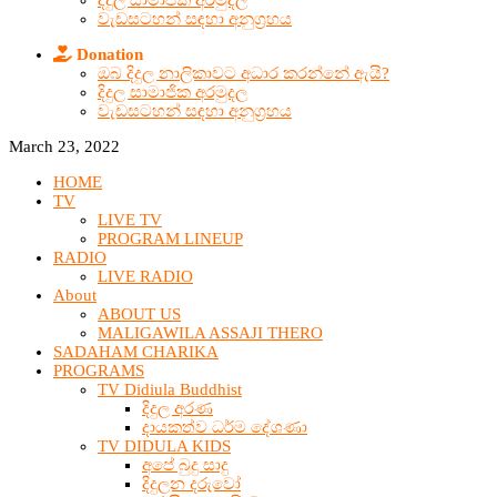
දිදුල සාමාජික අරමුදල
වැඩසටහන් සඳහා අනුග්‍රහය
Donation
ඔබ දිදුල නාලිකාවට අධාර කරන්නේ ඇයි?
දිදුල සාමාජික අරමුදල
වැඩසටහන් සඳහා අනුග්‍රහය
March 23, 2022
HOME
TV
LIVE TV
PROGRAM LINEUP
RADIO
LIVE RADIO
About
ABOUT US
MALIGAWILA ASSAJI THERO
SADAHAM CHARIKA
PROGRAMS
TV Didiula Buddhist
දිදුල අරණ
දායකත්ව ධර්ම දේශණා
TV DIDULA KIDS
අපේ බුදු සාදු
දිදුලන දරුවෝ