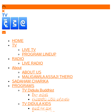
HOME
TV
LIVE TV
PROGRAM LINEUP
RADIO
LIVE RADIO
About
ABOUT US
MALIGAWILA ASSAJI THERO
SADAHAM CHARIKA
PROGRAMS
TV Didiula Buddhist
දිදුල අරණ
දායකත්ව ධර්ම දේශණා
TV DIDULA KIDS
අපේ බුදු සාදු