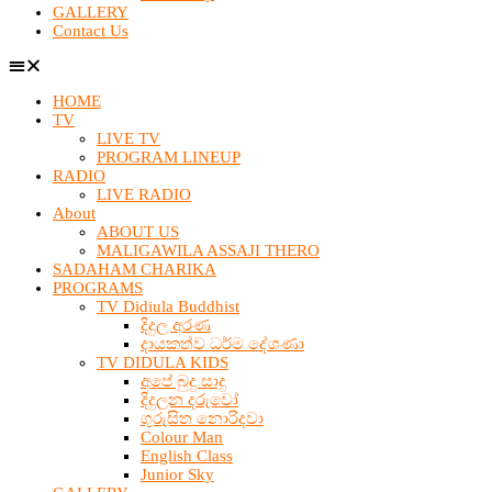
GALLERY
Contact Us
HOME
TV
LIVE TV
PROGRAM LINEUP
RADIO
LIVE RADIO
About
ABOUT US
MALIGAWILA ASSAJI THERO
SADAHAM CHARIKA
PROGRAMS
TV Didiula Buddhist
දිදුල අරණ
දායකත්ව ධර්ම දේශණා
TV DIDULA KIDS
අපේ බුදු සාදු
දිදුලන දරුවෝ
ගුරුසිත නොරිදවා
Colour Man
English Class
Junior Sky