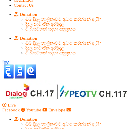
GALLERY
Contact Us
Donation
ඔබ දිදුල නාලිකාවට අධාර කරන්නේ ඇයි?
දිදුල සාමාජික අරමුදල
වැඩසටහන් සඳහා අනුග්‍රහය
Donation
ඔබ දිදුල නාලිකාවට අධාර කරන්නේ ඇයි?
දිදුල සාමාජික අරමුදල
වැඩසටහන් සඳහා අනුග්‍රහය
Live
Facebook
Youtube
Envelope
Donation
ඔබ දිදුල නාලිකාවට අධාර කරන්නේ ඇයි?