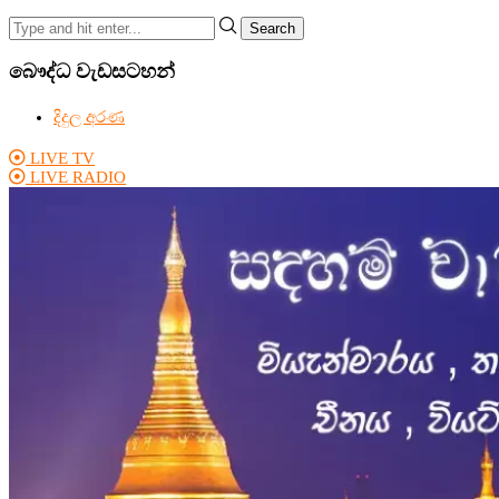
Search
බෞද්ධ වැඩසටහන්
දිදුල අරණ
LIVE TV
LIVE RADIO