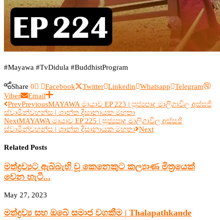
#Mayawa #TvDidula #BuddhistProgram
Share
0
Facebook
Twitter
Linkedin
Whatsapp
Telegram
Viber
Email
Prev
Previous
MAYAWA මායාව EP 223 | පූජ්‍යපාද මාලිගාවිල අස්සජි
ස්වාමීන්වහන්ස | ශාන්ත දිසානායක මහතා
Next
MAYAWA මායාව EP 225 | පූජ්‍යපාද මාලිගාවිල අස්සජි
ස්වාමීන්වහන්ස | ශාන්ත දිසානායක මහතා
Next
Related Posts
මත්ද්‍රව්‍යට ඇබ්බැහි වූ කෙනෙකුට කල්‍යාණ මිත්‍රයෙක්
වෙන හැටි...
May 27, 2023
මත්ද්‍රව්‍ය සහ ඔබේ සමාජ වගකීම | Thalapathkande