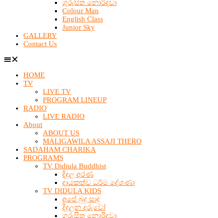
ගුරුසිත නොරිදවා
Colour Man
English Class
Junior Sky
GALLERY
Contact Us
HOME
TV
LIVE TV
PROGRAM LINEUP
RADIO
LIVE RADIO
About
ABOUT US
MALIGAWILA ASSAJI THERO
SADAHAM CHARIKA
PROGRAMS
TV Didiula Buddhist
දිදුල අරණ
දායකත්ව ධර්ම දේශණා
TV DIDULA KIDS
අපේ බුදු සාදු
දිදුලන දරුවෝ
ගුරුසිත නොරිදවා