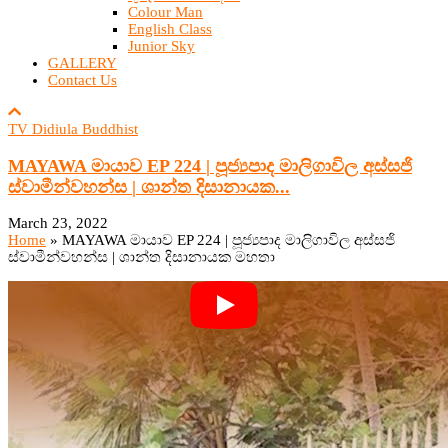
Colour Man
English Class
Junior Sky
GALLERY
Contact Us
TV Didiula Buddhist
MAYAWA මායාව EP 224 | පූජ්‍යපාද මාලිගාවිල අස්සජි
ස්වාමීන්වහන්ස | ශාන්ත දිසානායක...
March 23, 2022
Home
»
MAYAWA මායාව EP 224 | පූජ්‍යපාද මාලිගාවිල අස්සජි
ස්වාමීන්වහන්ස | ශාන්ත දිසානායක මහතා