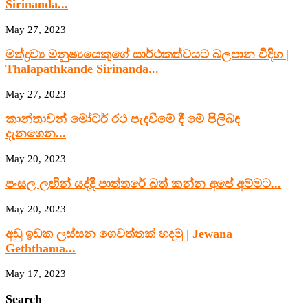
Sirinanda...
May 27, 2023
මත්ද්‍රව්‍ය මනුෂ්‍යයෙකුගේ සාර්ථකත්වයට බලපාන විදිහ |
Thalapathkande Sirinanda...
May 27, 2023
කාන්තාවන් මෝටර් රථ පැදවීමේ දී මේ පිලිබඳ
දැනගෙන...
May 20, 2023
පංසල ලඟින් යද්දී පාත්තරේ බත් කන්න අපේ අම්මට...
May 20, 2023
අඩු ඉඩක ලස්සන ගෙවත්තක් හදමු | Jewana
Geththama...
May 17, 2023
Search