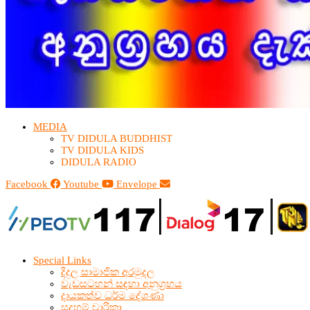
MEDIA
TV DIDULA BUDDHIST​
TV DIDULA KIDS
DIDULA RADIO
Facebook
Youtube
Envelope
Special Links
දිදුල සාමාජික අරමුදල
වැඩසටහන් සඳහා අනුග්‍රහය
දායකත්ව ධර්ම දේශණා
සදහම් චාරිකා