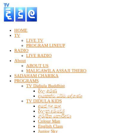
HOME
TV
LIVE TV
PROGRAM LINEUP
RADIO
LIVE RADIO
About
ABOUT US
MALIGAWILA ASSAJI THERO
SADAHAM CHARIKA
PROGRAMS
TV Didiula Buddhist
දිදුල අරණ
දායකත්ව ධර්ම දේශණා
TV DIDULA KIDS
අපේ බුදු සාදු
දිදුලන දරුවෝ
ගුරුසිත නොරිදවා
Colour Man
English Class
Junior Sky