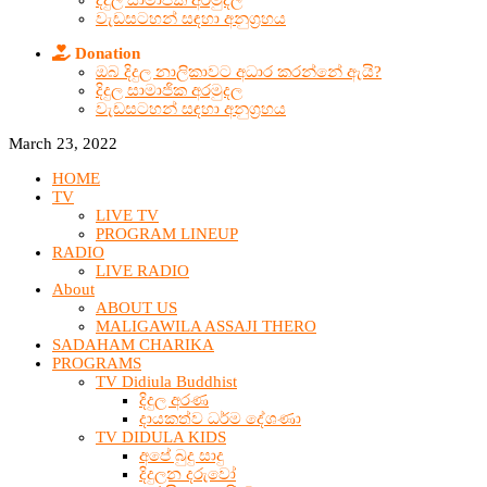
දිදුල සාමාජික අරමුදල
වැඩසටහන් සඳහා අනුග්‍රහය
Donation
ඔබ දිදුල නාලිකාවට අධාර කරන්නේ ඇයි?
දිදුල සාමාජික අරමුදල
වැඩසටහන් සඳහා අනුග්‍රහය
March 23, 2022
HOME
TV
LIVE TV
PROGRAM LINEUP
RADIO
LIVE RADIO
About
ABOUT US
MALIGAWILA ASSAJI THERO
SADAHAM CHARIKA
PROGRAMS
TV Didiula Buddhist
දිදුල අරණ
දායකත්ව ධර්ම දේශණා
TV DIDULA KIDS
අපේ බුදු සාදු
දිදුලන දරුවෝ