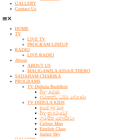
GALLERY
Contact Us
HOME
TV
LIVE TV
PROGRAM LINEUP
RADIO
LIVE RADIO
About
ABOUT US
MALIGAWILA ASSAJI THERO
SADAHAM CHARIKA
PROGRAMS
TV Didiula Buddhist
දිදුල අරණ
දායකත්ව ධර්ම දේශණා
TV DIDULA KIDS
අපේ බුදු සාදු
දිදුලන දරුවෝ
ගුරුසිත නොරිදවා
Colour Man
English Class
Junior Sky