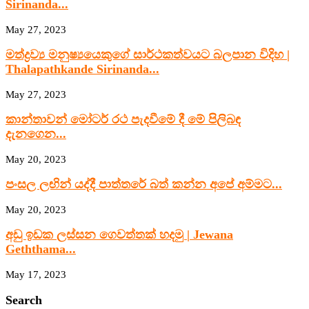
Sirinanda...
May 27, 2023
මත්ද්‍රව්‍ය මනුෂ්‍යයෙකුගේ සාර්ථකත්වයට බලපාන විදිහ |
Thalapathkande Sirinanda...
May 27, 2023
කාන්තාවන් මෝටර් රථ පැදවීමේ දී මේ පිලිබඳ
දැනගෙන...
May 20, 2023
පංසල ලඟින් යද්දී පාත්තරේ බත් කන්න අපේ අම්මට...
May 20, 2023
අඩු ඉඩක ලස්සන ගෙවත්තක් හදමු | Jewana
Geththama...
May 17, 2023
Search