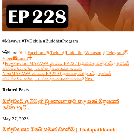
#Mayawa #TvDidula #BuddhistProgram
Share
0
Facebook
Twitter
Linkedin
Whatsapp
Telegram
Viber
Email
Prev
Previous
MAYAWA මායාව EP 227 | පූජ්‍යපාද මාලිගාවිල අස්සජි
ස්වාමීන්වහන්ස | ශාන්ත දිසානායක මහතා
Next
MAYAWA මායාව EP 229 | පූජ්‍යපාද මාලිගාවිල අස්සජි
ස්වාමීන්වහන්ස | ශාන්ත දිසානායක මහතා
Next
Related Posts
මත්ද්‍රව්‍යට ඇබ්බැහි වූ කෙනෙකුට කල්‍යාණ මිත්‍රයෙක්
වෙන හැටි...
May 27, 2023
මත්ද්‍රව්‍ය සහ ඔබේ සමාජ වගකීම | Thalapathkande