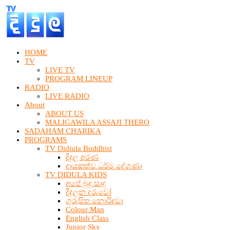
HOME
TV
LIVE TV
PROGRAM LINEUP
RADIO
LIVE RADIO
About
ABOUT US
MALIGAWILA ASSAJI THERO
SADAHAM CHARIKA
PROGRAMS
TV Didiula Buddhist
දිදුල අරණ
දායකත්ව ධර්ම දේශණා
TV DIDULA KIDS
අපේ බුදු සාදු
දිදුලන දරුවෝ
ගුරුසිත නොරිදවා
Colour Man
English Class
Junior Sky