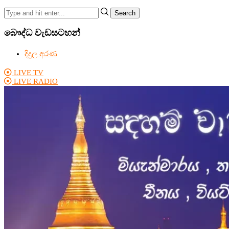
Search
බෞද්ධ වැඩසටහන්
දිදුල අරණ
LIVE TV
LIVE RADIO