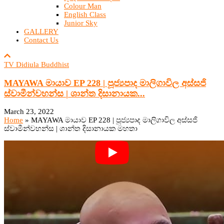
Colour Man
English Class
Junior Sky
GALLERY
Contact Us
TV Didiula Buddhist
MAYAWA මායාව EP 228 | පූජ්‍යපාද මාලිගාවිල අස්සජි
ස්වාමීන්වහන්ස | ශාන්ත දිසානායක...
March 23, 2022
Home
»
MAYAWA මායාව EP 228 | පූජ්‍යපාද මාලිගාවිල අස්සජි
ස්වාමීන්වහන්ස | ශාන්ත දිසානායක මහතා