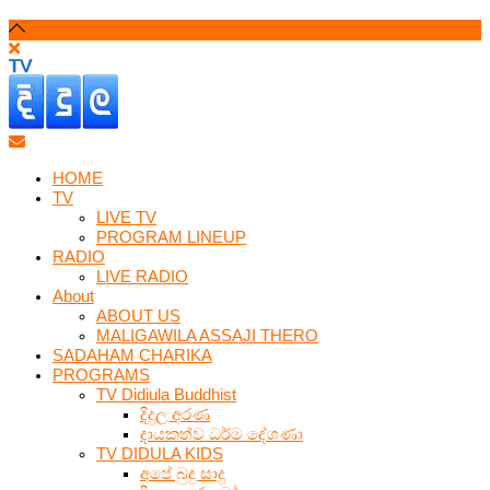
HOME
TV
LIVE TV
PROGRAM LINEUP
RADIO
LIVE RADIO
About
ABOUT US
MALIGAWILA ASSAJI THERO
SADAHAM CHARIKA
PROGRAMS
TV Didiula Buddhist
දිදුල අරණ
දායකත්ව ධර්ම දේශණා
TV DIDULA KIDS
අපේ බුදු සාදු