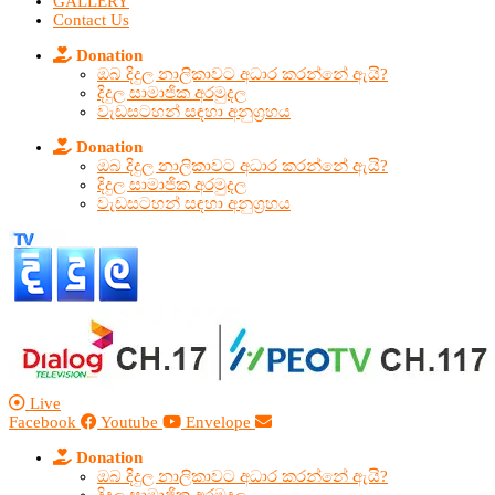
GALLERY
Contact Us
Donation
ඔබ දිදුල නාලිකාවට අධාර කරන්නේ ඇයි?
දිදුල සාමාජික අරමුදල
වැඩසටහන් සඳහා අනුග්‍රහය
Donation
ඔබ දිදුල නාලිකාවට අධාර කරන්නේ ඇයි?
දිදුල සාමාජික අරමුදල
වැඩසටහන් සඳහා අනුග්‍රහය
Live
Facebook
Youtube
Envelope
Donation
ඔබ දිදුල නාලිකාවට අධාර කරන්නේ ඇයි?