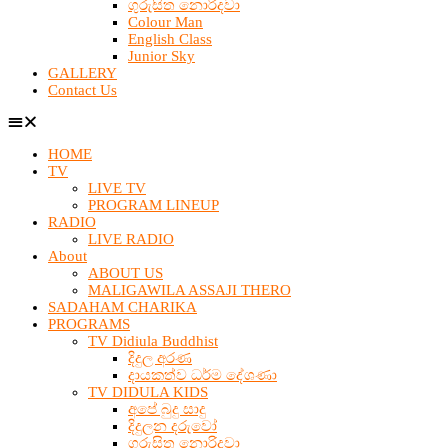
ගුරුසිත නොරිදවා
Colour Man
English Class
Junior Sky
GALLERY
Contact Us
HOME
TV
LIVE TV
PROGRAM LINEUP
RADIO
LIVE RADIO
About
ABOUT US
MALIGAWILA ASSAJI THERO
SADAHAM CHARIKA
PROGRAMS
TV Didiula Buddhist
දිදුල අරණ
දායකත්ව ධර්ම දේශණා
TV DIDULA KIDS
අපේ බුදු සාදු
දිදුලන දරුවෝ
ගුරුසිත නොරිදවා