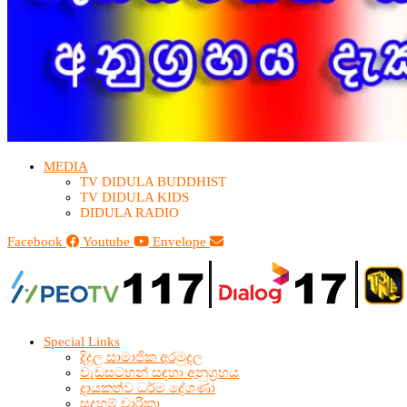
MEDIA
TV DIDULA BUDDHIST​
TV DIDULA KIDS
DIDULA RADIO
Facebook
Youtube
Envelope
Special Links
දිදුල සාමාජික අරමුදල
වැඩසටහන් සඳහා අනුග්‍රහය
දායකත්ව ධර්ම දේශණා
සදහම් චාරිකා