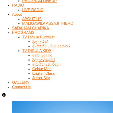
PROGRAM LINEUP
RADIO
LIVE RADIO
About
ABOUT US
MALIGAWILA ASSAJI THERO
SADAHAM CHARIKA
PROGRAMS
TV Didiula Buddhist
දිදුල අරණ
දායකත්ව ධර්ම දේශණා
TV DIDULA KIDS
අපේ බුදු සාදු
දිදුලන දරුවෝ
ගුරුසිත නොරිදවා
Colour Man
English Class
Junior Sky
GALLERY
Contact Us