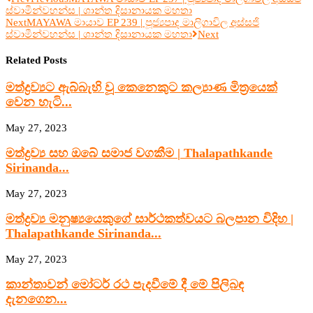
ස්වාමීන්වහන්ස | ශාන්ත දිසානායක මහතා
Next
MAYAWA මායාව EP 239 | පූජ්‍යපාද මාලිගාවිල අස්සජි
ස්වාමීන්වහන්ස | ශාන්ත දිසානායක මහතා
Next
Related Posts
මත්ද්‍රව්‍යට ඇබ්බැහි වූ කෙනෙකුට කල්‍යාණ මිත්‍රයෙක්
වෙන හැටි...
May 27, 2023
මත්ද්‍රව්‍ය සහ ඔබේ සමාජ වගකීම | Thalapathkande
Sirinanda...
May 27, 2023
මත්ද්‍රව්‍ය මනුෂ්‍යයෙකුගේ සාර්ථකත්වයට බලපාන විදිහ |
Thalapathkande Sirinanda...
May 27, 2023
කාන්තාවන් මෝටර් රථ පැදවීමේ දී මේ පිලිබඳ
දැනගෙන...