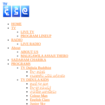
HOME
TV
LIVE TV
PROGRAM LINEUP
RADIO
LIVE RADIO
About
ABOUT US
MALIGAWILA ASSAJI THERO
SADAHAM CHARIKA
PROGRAMS
TV Didiula Buddhist
දිදුල අරණ
දායකත්ව ධර්ම දේශණා
TV DIDULA KIDS
අපේ බුදු සාදු
දිදුලන දරුවෝ
ගුරුසිත නොරිදවා
Colour Man
English Class
Junior Sky