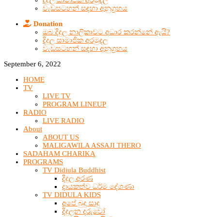
දිදුල සාමාජික අරමුදල
වැඩසටහන් සඳහා අනුග්‍රහය
Donation
ඔබ දිදුල නාලිකාවට අධාර කරන්නේ ඇයි?
දිදුල සාමාජික අරමුදල
වැඩසටහන් සඳහා අනුග්‍රහය
September 6, 2022
HOME
TV
LIVE TV
PROGRAM LINEUP
RADIO
LIVE RADIO
About
ABOUT US
MALIGAWILA ASSAJI THERO
SADAHAM CHARIKA
PROGRAMS
TV Didiula Buddhist
දිදුල අරණ
දායකත්ව ධර්ම දේශණා
TV DIDULA KIDS
අපේ බුදු සාදු
දිදුලන දරුවෝ