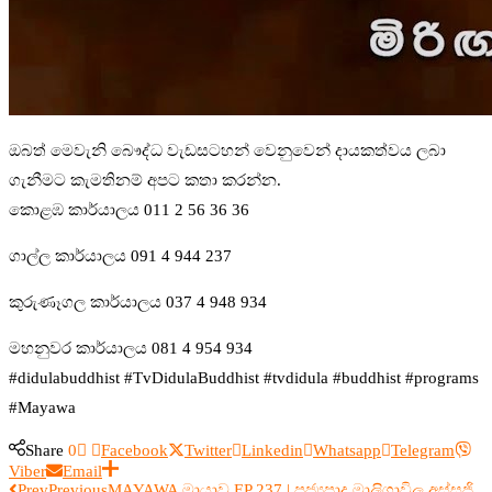
ඔබත් මෙවැනි බෞද්ධ වැඩසටහන් වෙනුවෙන් දායකත්වය ලබා
ගැනීමට කැමතිනම් අපට කතා කරන්න.
කොළඹ කාර්යාලය 011 2 56 36 36
ගාල්ල කාර්යාලය 091 4 944 237
කුරුණෑගල කාර්යාලය 037 4 948 934
මහනුවර කාර්යාලය 081 4 954 934
#didulabuddhist #TvDidulaBuddhist #tvdidula #buddhist #programs
#Mayawa
Share
0
Facebook
Twitter
Linkedin
Whatsapp
Telegram
Viber
Email
Prev
Previous
MAYAWA මායාව EP 237 | පූජ්‍යපාද මාලිගාවිල අස්සජි