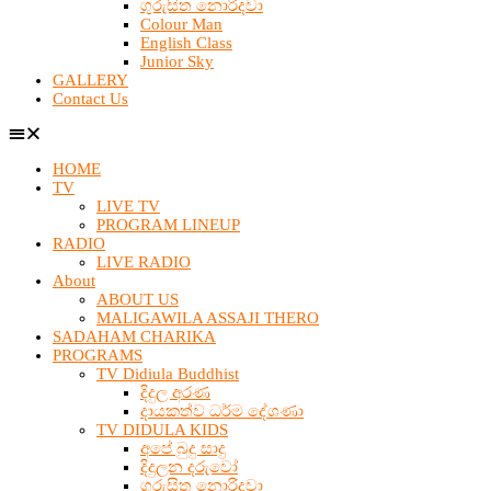
ගුරුසිත නොරිදවා
Colour Man
English Class
Junior Sky
GALLERY
Contact Us
HOME
TV
LIVE TV
PROGRAM LINEUP
RADIO
LIVE RADIO
About
ABOUT US
MALIGAWILA ASSAJI THERO
SADAHAM CHARIKA
PROGRAMS
TV Didiula Buddhist
දිදුල අරණ
දායකත්ව ධර්ම දේශණා
TV DIDULA KIDS
අපේ බුදු සාදු
දිදුලන දරුවෝ
ගුරුසිත නොරිදවා