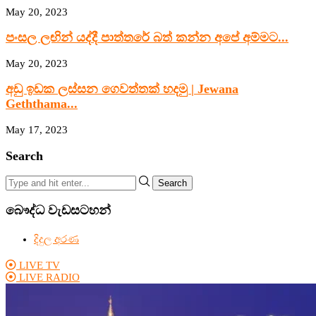
May 20, 2023
පංසල ලඟින් යද්දී පාත්තරේ බත් කන්න අපේ අම්මට...
May 20, 2023
අඩු ඉඩක ලස්සන ගෙවත්තක් හදමු | Jewana
Geththama...
May 17, 2023
Search
Search
බෞද්ධ වැඩසටහන්
දිදුල අරණ
LIVE TV
LIVE RADIO