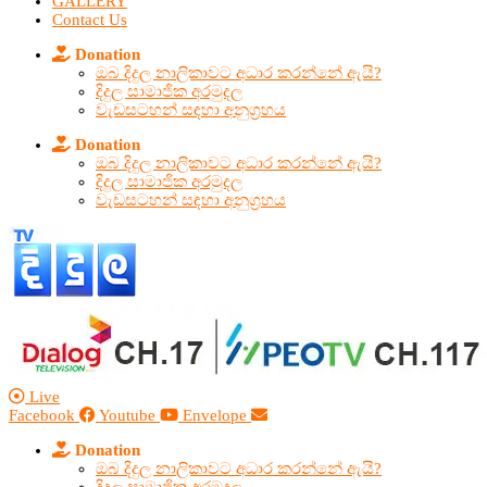
GALLERY
Contact Us
Donation
ඔබ දිදුල නාලිකාවට අධාර කරන්නේ ඇයි?
දිදුල සාමාජික අරමුදල
වැඩසටහන් සඳහා අනුග්‍රහය
Donation
ඔබ දිදුල නාලිකාවට අධාර කරන්නේ ඇයි?
දිදුල සාමාජික අරමුදල
වැඩසටහන් සඳහා අනුග්‍රහය
Live
Facebook
Youtube
Envelope
Donation
ඔබ දිදුල නාලිකාවට අධාර කරන්නේ ඇයි?