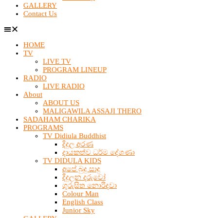
GALLERY
Contact Us
HOME
TV
LIVE TV
PROGRAM LINEUP
RADIO
LIVE RADIO
About
ABOUT US
MALIGAWILA ASSAJI THERO
SADAHAM CHARIKA
PROGRAMS
TV Didiula Buddhist
දිදුල අරණ
දායකත්ව ධර්ම දේශණා
TV DIDULA KIDS
අපේ බුදු සාදු
දිදුලන දරුවෝ
ගුරුසිත නොරිදවා
Colour Man
English Class
Junior Sky