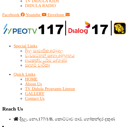
TV DIDULA KIDS
DIDULA RADIO
Facebook
Youtube
Envelope
Special Links
දිදුල සාමාජික අරමුදල
වැඩසටහන් සඳහා අනුග්‍රහය
දායකත්ව ධර්ම දේශණා
සදහම් චාරිකා
Quick Links
HOME
About Us
TV Didula Programs Lineup
GALLERY
Contact Us
Reach Us
දිදුල, නො,177/1/B, කොට්ටාව පාර, හෝකන්දර දකුණ