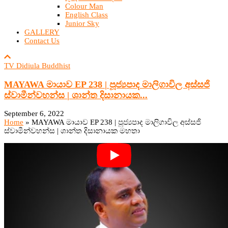
Colour Man
English Class
Junior Sky
GALLERY
Contact Us
TV Didiula Buddhist
MAYAWA මායාව EP 238 | පූජ්‍යපාද මාලිගාවිල අස්සජි
ස්වාමීන්වහන්ස | ශාන්ත දිසානායක...
September 6, 2022
Home
»
MAYAWA මායාව EP 238 | පූජ්‍යපාද මාලිගාවිල අස්සජි
ස්වාමීන්වහන්ස | ශාන්ත දිසානායක මහතා