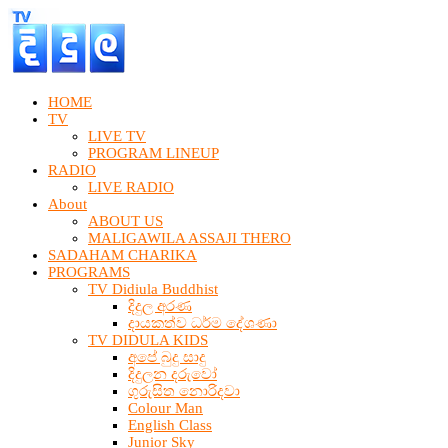
HOME
TV
LIVE TV
PROGRAM LINEUP
RADIO
LIVE RADIO
About
ABOUT US
MALIGAWILA ASSAJI THERO
SADAHAM CHARIKA
PROGRAMS
TV Didiula Buddhist
දිදුල අරණ
දායකත්ව ධර්ම දේශණා
TV DIDULA KIDS
අපේ බුදු සාදු
දිදුලන දරුවෝ
ගුරුසිත නොරිදවා
Colour Man
English Class
Junior Sky