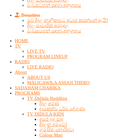
දිදුල සාමාජික අරමුදල
වැඩසටහන් සඳහා අනුග්‍රහය
Donation
ඔබ දිදුල නාලිකාවට අධාර කරන්නේ ඇයි?
දිදුල සාමාජික අරමුදල
වැඩසටහන් සඳහා අනුග්‍රහය
HOME
TV
LIVE TV
PROGRAM LINEUP
RADIO
LIVE RADIO
About
ABOUT US
MALIGAWILA ASSAJI THERO
SADAHAM CHARIKA
PROGRAMS
TV Didiula Buddhist
දිදුල අරණ
දායකත්ව ධර්ම දේශණා
TV DIDULA KIDS
අපේ බුදු සාදු
දිදුලන දරුවෝ
ගුරුසිත නොරිදවා
Colour Man