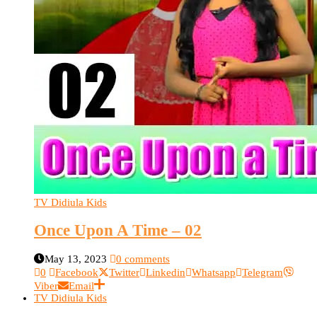
TV Didiula Kids
Once Upon A Time – 02
May 13, 2023
0 comments
0
Facebook
Twitter
Linkedin
Whatsapp
Telegram
Viber
Email
TV Didiula Kids