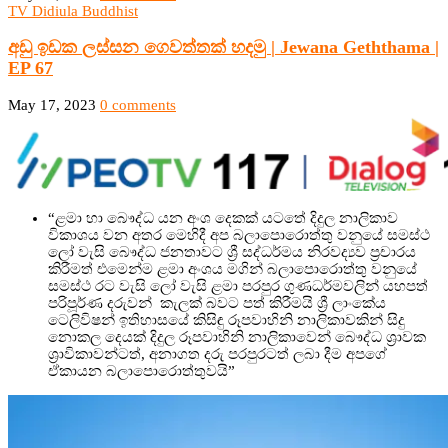
TV Didiula Buddhist
අඩු ඉඩක ලස්සන ගෙවත්තක් හදමු | Jewana Geththama |
EP 67
May 17, 2023
0 comments
“ළමා හා බෞද්ධ යන අංශ දෙකක් යටතේ දිදුල නාලිකාව
විකාශය වන අතර මෙහිදී අප බලාපොරොත්තු වනුයේ සමස්ථ
ලෝ වැසි බෞද්ධ ජනතාවට ශ්‍රී සද්ධර්මය නිරවද්‍යව ප්‍රචාරය
කිරීමත් එමෙන්ම ළමා අංශය මගින් බලාපොරොත්තු වනුයේ
සමස්ථ රට වැසි ලෝ වැසි ළමා පරපුර ගුණධර්මවලින් යහපත්
පරිපූර්ණ දරුවන් කැලක් බවට පත් කිරීමයි ශ්‍රී ලාංකේය
ටෙලිවිෂන් ඉතිහාසයේ කිසිඳු රූපවාහිනි නාලිකාවකින් සිදු
නොකල දෙයක් දිදුල රූපවාහිනි නාලිකාවෙන් බෞද්ධ ශ්‍රාවක
ශ්‍රාවිකාවන්ටත්, අනාගත දරු පරපුරටත් ලබා දීම අපගේ
ඒකායන බලාපොරොත්තුවයි”