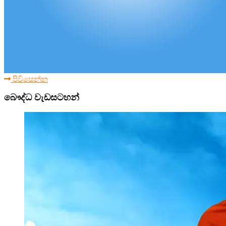
පිවිසෙන්න
බෞද්ධ වැඩසටහන්