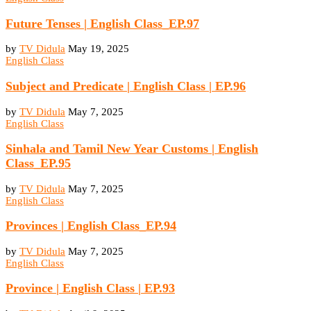
Future Tenses | English Class_EP.97
by
TV Didula
May 19, 2025
English Class
Subject and Predicate | English Class | EP.96
by
TV Didula
May 7, 2025
English Class
Sinhala and Tamil New Year Customs | English
Class_EP.95
by
TV Didula
May 7, 2025
English Class
Provinces | English Class_EP.94
by
TV Didula
May 7, 2025
English Class
Province | English Class | EP.93