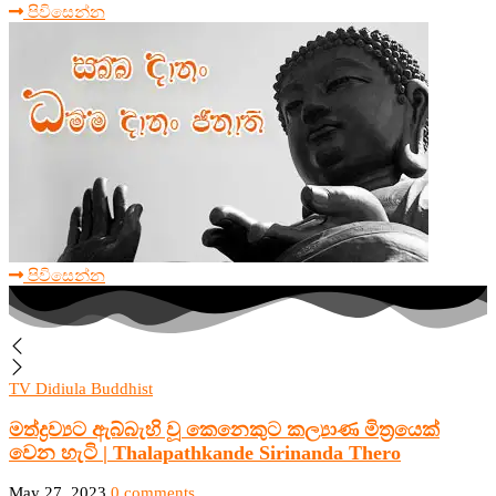
පිවිසෙන්න
පිවිසෙන්න
TV Didiula Buddhist
මත්ද්‍රව්‍යට ඇබ්බැහි වූ කෙනෙකුට කල්‍යාණ මිත්‍රයෙක්
වෙන හැටි | Thalapathkande Sirinanda Thero
May 27, 2023
0 comments