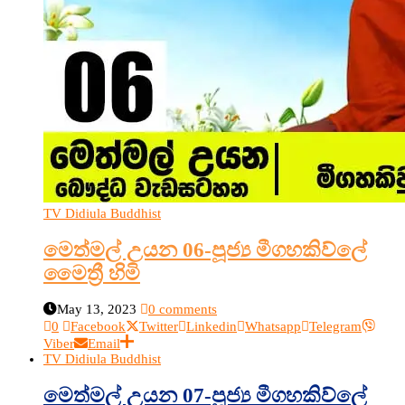
TV Didiula Buddhist
මෙත්මල් උයන 06-පූජ්‍ය මීගහකිව්ලේ
මෛත්‍රී හිමි
May 13, 2023
0 comments
0
Facebook
Twitter
Linkedin
Whatsapp
Telegram
Viber
Email
TV Didiula Buddhist
මෙත්මල් උයන 07-පූජ්‍ය මීගහකිව්ලේ