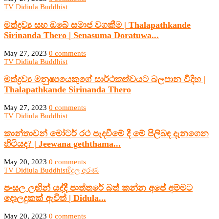
TV Didiula Buddhist
මත්ද්‍රව්‍ය සහ ඔබේ සමාජ වගකීම | Thalapathkande
Sirinanda Thero | Senasuma Doratuwa...
May 27, 2023
0 comments
TV Didiula Buddhist
මත්ද්‍රව්‍ය මනුෂ්‍යයෙකුගේ සාර්ථකත්වයට බලපාන විදිහ |
Thalapathkande Sirinanda Thero
May 27, 2023
0 comments
TV Didiula Buddhist
කාන්තාවන් මෝටර් රථ පැදවීමේ දී මේ පිලිබඳ දැනගෙන
හිටියද? | Jeewana geththama...
May 20, 2023
0 comments
TV Didiula Buddhist
දිදුල අරණ
පංසල ලඟින් යද්දී පාත්තරේ බත් කන්න අපේ අම්මට
දොලදුකක් ඇවිත් | Didula...
May 20, 2023
0 comments