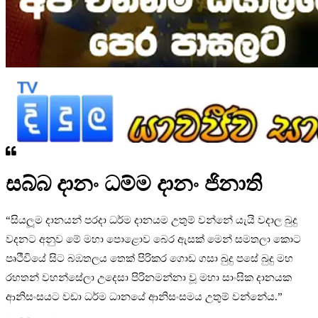
සබ්බ දානං ධම්ම දානං ජිනාති
“සියලූම දානයන් පරදා ධර්ම දානයම උතුම් වන්නේ යැයි වදාල බුදු
වදනට අනුව මේ මහා පොළොව බෙර ඇසක් මෙන් සමතලා කොට
පෘථීවියේ සිට බඹතලය තෙක් පිරිකර ගොඩ ගසා බුදු පසේ බුදු මහ
රහතන් වහන්සේලා උදෙසා පිරිනමන්නා වූ මහා සාංඝික දානයක
ආනිසංසයට වඩා ධර්ම ධානයේ ආනිසංසමය උතුම් වන්නේය.”