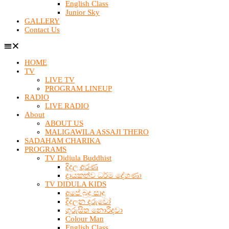
English Class
Junior Sky
GALLERY
Contact Us
HOME
TV
LIVE TV
PROGRAM LINEUP
RADIO
LIVE RADIO
About
ABOUT US
MALIGAWILA ASSAJI THERO
SADAHAM CHARIKA
PROGRAMS
TV Didiula Buddhist
දිදුල අරණ
දායකත්ව ධර්ම දේශණා
TV DIDULA KIDS
අපේ බුදු සාදු
දිදුලන දරුවෝ
ගුරුසිත නොරිදවා
Colour Man
English Class