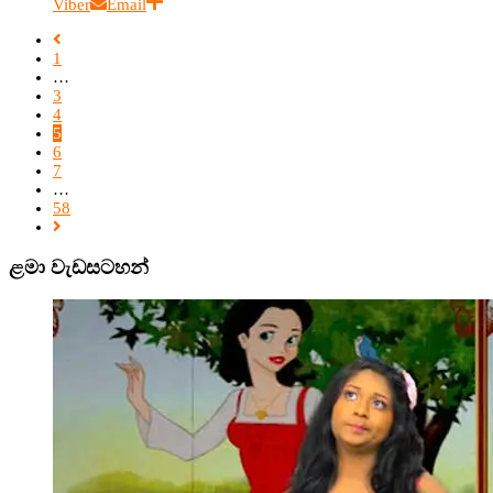
Viber
Email
1
…
3
4
5
6
7
…
58
ළමා වැඩසටහන්