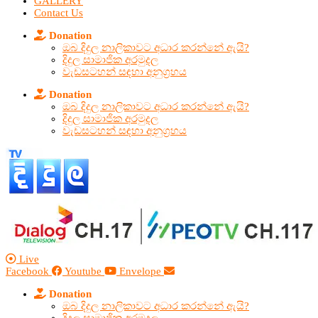
GALLERY
Contact Us
Donation
ඔබ දිදුල නාලිකාවට අධාර කරන්නේ ඇයි?
දිදුල සාමාජික අරමුදල
වැඩසටහන් සඳහා අනුග්‍රහය
Donation
ඔබ දිදුල නාලිකාවට අධාර කරන්නේ ඇයි?
දිදුල සාමාජික අරමුදල
වැඩසටහන් සඳහා අනුග්‍රහය
Live
Facebook
Youtube
Envelope
Donation
ඔබ දිදුල නාලිකාවට අධාර කරන්නේ ඇයි?