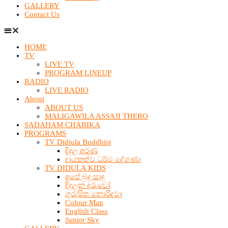
GALLERY
Contact Us
HOME
TV
LIVE TV
PROGRAM LINEUP
RADIO
LIVE RADIO
About
ABOUT US
MALIGAWILA ASSAJI THERO
SADAHAM CHARIKA
PROGRAMS
TV Didiula Buddhist
දිදුල අරණ
දායකත්ව ධර්ම දේශණා
TV DIDULA KIDS
අපේ බුදු සාදු
දිදුලන දරුවෝ
ගුරුසිත නොරිදවා
Colour Man
English Class
Junior Sky