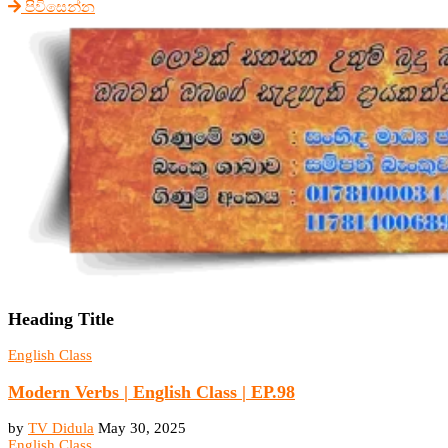
පිවිසෙන්න
Heading Title
English Class
Modern Verbs | English Class | EP.98
by
TV Didula
May 30, 2025
English Class