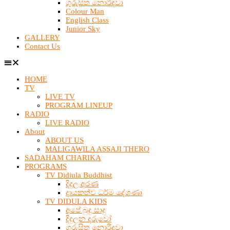
ගුරුසිත නොරිදවා
Colour Man
English Class
Junior Sky
GALLERY
Contact Us
HOME
TV
LIVE TV
PROGRAM LINEUP
RADIO
LIVE RADIO
About
ABOUT US
MALIGAWILA ASSAJI THERO
SADAHAM CHARIKA
PROGRAMS
TV Didiula Buddhist
දිදුල අරණ
දායකත්ව ධර්ම දේශණා
TV DIDULA KIDS
අපේ බුදු සාදු
දිදුලන දරුවෝ
ගුරුසිත නොරිදවා