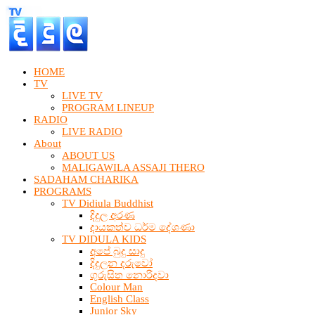
HOME
TV
LIVE TV
PROGRAM LINEUP
RADIO
LIVE RADIO
About
ABOUT US
MALIGAWILA ASSAJI THERO
SADAHAM CHARIKA
PROGRAMS
TV Didiula Buddhist
දිදුල අරණ
දායකත්ව ධර්ම දේශණා
TV DIDULA KIDS
අපේ බුදු සාදු
දිදුලන දරුවෝ
ගුරුසිත නොරිදවා
Colour Man
English Class
Junior Sky