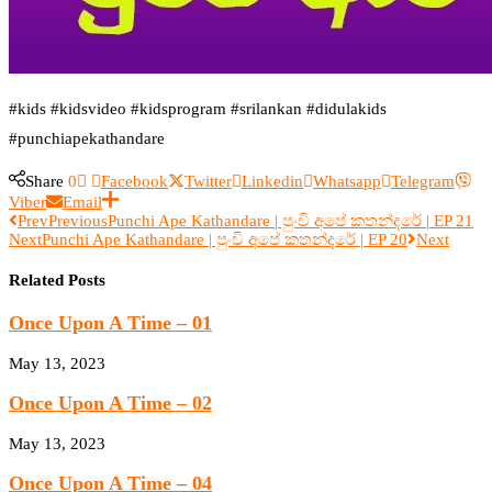
#kids #kidsvideo #kidsprogram #srilankan #didulakids
#punchiapekathandare
Share
0
Facebook
Twitter
Linkedin
Whatsapp
Telegram
Viber
Email
Prev
Previous
Punchi Ape Kathandare | පුංචි අපේ කතන්දරේ | EP 21
Next
Punchi Ape Kathandare | පුංචි අපේ කතන්දරේ | EP 20
Next
Related Posts
Once Upon A Time – 01
May 13, 2023
Once Upon A Time – 02
May 13, 2023
Once Upon A Time – 04