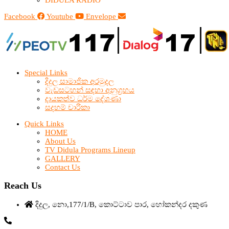
Facebook
Youtube
Envelope
Special Links
දිදුල සාමාජික අරමුදල
වැඩසටහන් සඳහා අනුග්‍රහය
දායකත්ව ධර්ම දේශණා
සදහම් චාරිකා
Quick Links
HOME
About Us
TV Didula Programs Lineup
GALLERY
Contact Us
Reach Us
දිදුල, නො,177/1/B, කොට්ටාව පාර, හෝකන්දර දකුණ