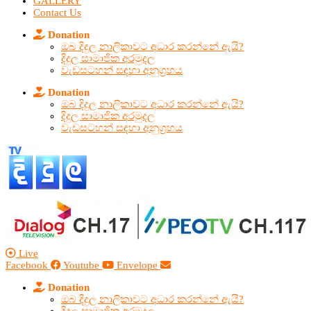
GALLERY
Contact Us
Donation
ඔබ දිදුල නාලිකාවට අධාර කරන්නේ ඇයි?
දිදුල සාමාජික අරමුදල
වැඩසටහන් සඳහා අනුග්‍රහය
Donation
ඔබ දිදුල නාලිකාවට අධාර කරන්නේ ඇයි?
දිදුල සාමාජික අරමුදල
වැඩසටහන් සඳහා අනුග්‍රහය
Live
Facebook
Youtube
Envelope
Donation
ඔබ දිදුල නාලිකාවට අධාර කරන්නේ ඇයි?