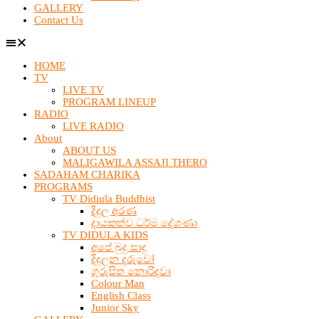
GALLERY
Contact Us
HOME
TV
LIVE TV
PROGRAM LINEUP
RADIO
LIVE RADIO
About
ABOUT US
MALIGAWILA ASSAJI THERO
SADAHAM CHARIKA
PROGRAMS
TV Didiula Buddhist
දිදුල අරණ
දායකත්ව ධර්ම දේශණා
TV DIDULA KIDS
අපේ බුදු සාදු
දිදුලන දරුවෝ
ගුරුසිත නොරිදවා
Colour Man
English Class
Junior Sky