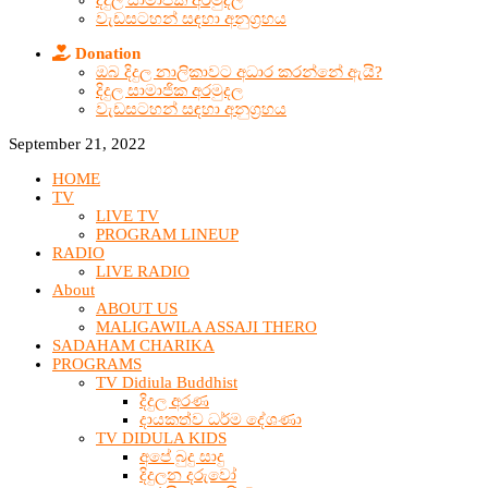
දිදුල සාමාජික අරමුදල
වැඩසටහන් සඳහා අනුග්‍රහය
Donation
ඔබ දිදුල නාලිකාවට අධාර කරන්නේ ඇයි?
දිදුල සාමාජික අරමුදල
වැඩසටහන් සඳහා අනුග්‍රහය
September 21, 2022
HOME
TV
LIVE TV
PROGRAM LINEUP
RADIO
LIVE RADIO
About
ABOUT US
MALIGAWILA ASSAJI THERO
SADAHAM CHARIKA
PROGRAMS
TV Didiula Buddhist
දිදුල අරණ
දායකත්ව ධර්ම දේශණා
TV DIDULA KIDS
අපේ බුදු සාදු
දිදුලන දරුවෝ