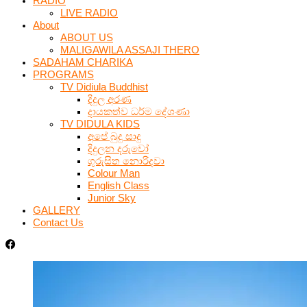
RADIO
LIVE RADIO
About
ABOUT US
MALIGAWILA ASSAJI THERO
SADAHAM CHARIKA
PROGRAMS
TV Didiula Buddhist
දිදුල අරණ
දායකත්ව ධර්ම දේශණා
TV DIDULA KIDS
අපේ බුදු සාදු
දිදුලන දරුවෝ
ගුරුසිත නොරිදවා
Colour Man
English Class
Junior Sky
GALLERY
Contact Us