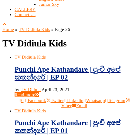
Junior Sky
GALLERY
Contact Us
Home
»
TV Didiula Kids
»
Page 26
TV Didiula Kids
TV Didiula Kids
Punchi Ape Kathandare | පුංචි අපේ
කතන්දරේ | EP 02
by
TV Didula
April 23, 2021
Read more
0
Facebook
Twitter
Linkedin
Whatsapp
Telegram
Viber
Email
TV Didiula Kids
Punchi Ape Kathandare | පුංචි අපේ
කතන්දරේ | EP 01