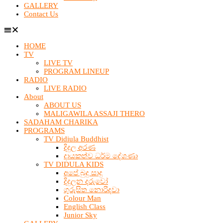
GALLERY
Contact Us
HOME
TV
LIVE TV
PROGRAM LINEUP
RADIO
LIVE RADIO
About
ABOUT US
MALIGAWILA ASSAJI THERO
SADAHAM CHARIKA
PROGRAMS
TV Didiula Buddhist
දිදුල අරණ
දායකත්ව ධර්ම දේශණා
TV DIDULA KIDS
අපේ බුදු සාදු
දිදුලන දරුවෝ
ගුරුසිත නොරිදවා
Colour Man
English Class
Junior Sky