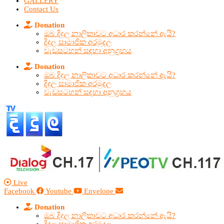
GALLERY
Contact Us
Donation
ඔබ දිදුල නාලිකාවට අධාර කරන්නේ ඇයි?
දිදුල සාමාජික අරමුදල
වැඩසටහන් සඳහා අනුග්‍රහය
Donation
ඔබ දිදුල නාලිකාවට අධාර කරන්නේ ඇයි?
දිදුල සාමාජික අරමුදල
වැඩසටහන් සඳහා අනුග්‍රහය
Live
Facebook
Youtube
Envelope
Donation
ඔබ දිදුල නාලිකාවට අධාර කරන්නේ ඇයි?