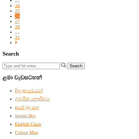
…
24
25
26
27
28
…
31
Search
Search
ළමා වැඩසටහන්
දිදුලන දරුවෝ
ගුරුසිත නොරිදවා
අපේ බුදු සාදු
Junior Sky
English Class
Colour Man