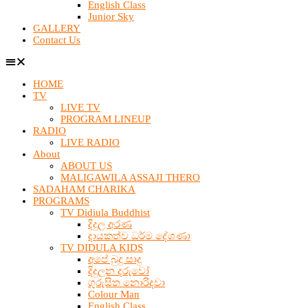
English Class
Junior Sky
GALLERY
Contact Us
HOME
TV
LIVE TV
PROGRAM LINEUP
RADIO
LIVE RADIO
About
ABOUT US
MALIGAWILA ASSAJI THERO
SADAHAM CHARIKA
PROGRAMS
TV Didiula Buddhist
දිදුල අරණ
දායකත්ව ධර්ම දේශණා
TV DIDULA KIDS
අපේ බුදු සාදු
දිදුලන දරුවෝ
ගුරුසිත නොරිදවා
Colour Man
English Class