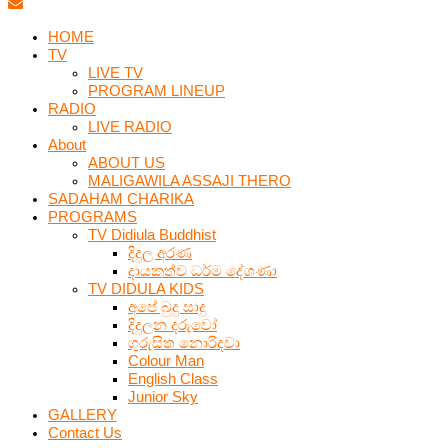
HOME
TV
LIVE TV
PROGRAM LINEUP
RADIO
LIVE RADIO
About
ABOUT US
MALIGAWILA ASSAJI THERO
SADAHAM CHARIKA
PROGRAMS
TV Didiula Buddhist
දිදුල අරණ
දායකත්ව ධර්ම දේශණා
TV DIDULA KIDS
අපේ බුදු සාදු
දිදුලන දරුවෝ
ගුරුසිත නොරිදවා
Colour Man
English Class
Junior Sky
GALLERY
Contact Us