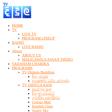
HOME
TV
LIVE TV
PROGRAM LINEUP
RADIO
LIVE RADIO
About
ABOUT US
MALIGAWILA ASSAJI THERO
SADAHAM CHARIKA
PROGRAMS
TV Didiula Buddhist
දිදුල අරණ
දායකත්ව ධර්ම දේශණා
TV DIDULA KIDS
අපේ බුදු සාදු
දිදුලන දරුවෝ
ගුරුසිත නොරිදවා
Colour Man
English Class
Junior Sky