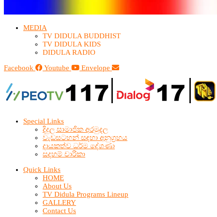
MEDIA
TV DIDULA BUDDHIST​
TV DIDULA KIDS
DIDULA RADIO
Facebook
Youtube
Envelope
Special Links
දිදුල සාමාජික අරමුදල
වැඩසටහන් සඳහා අනුග්‍රහය
දායකත්ව ධර්ම දේශණා
සදහම් චාරිකා
Quick Links
HOME
About Us
TV Didula Programs Lineup
GALLERY
Contact Us