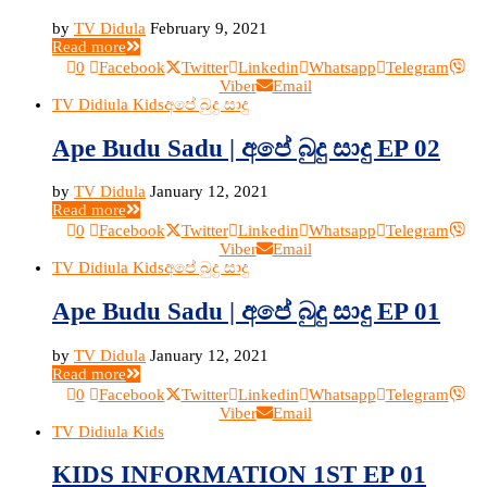
by
TV Didula
February 9, 2021
Read more
0
Facebook
Twitter
Linkedin
Whatsapp
Telegram
Viber
Email
TV Didiula Kids
අපේ බුදු සාදු
Ape Budu Sadu | අපේ බුදු සාදු EP 02
by
TV Didula
January 12, 2021
Read more
0
Facebook
Twitter
Linkedin
Whatsapp
Telegram
Viber
Email
TV Didiula Kids
අපේ බුදු සාදු
Ape Budu Sadu | අපේ බුදු සාදු EP 01
by
TV Didula
January 12, 2021
Read more
0
Facebook
Twitter
Linkedin
Whatsapp
Telegram
Viber
Email
TV Didiula Kids
KIDS INFORMATION 1ST EP 01