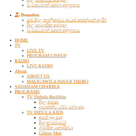
දිදුල සාමාජික අරමුදල
වැඩසටහන් සඳහා අනුග්‍රහය
Donation
ඔබ දිදුල නාලිකාවට අධාර කරන්නේ ඇයි?
දිදුල සාමාජික අරමුදල
වැඩසටහන් සඳහා අනුග්‍රහය
HOME
TV
LIVE TV
PROGRAM LINEUP
RADIO
LIVE RADIO
About
ABOUT US
MALIGAWILA ASSAJI THERO
SADAHAM CHARIKA
PROGRAMS
TV Didiula Buddhist
දිදුල අරණ
දායකත්ව ධර්ම දේශණා
TV DIDULA KIDS
අපේ බුදු සාදු
දිදුලන දරුවෝ
ගුරුසිත නොරිදවා
Colour Man