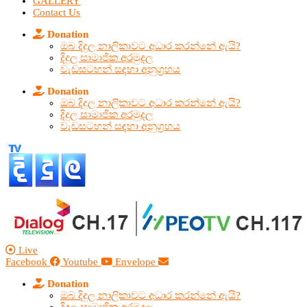
GALLERY
Contact Us
Donation
ඔබ දිදුල නාලිකාවට අධාර කරන්නේ ඇයි?
දිදුල සාමාජික අරමුදල
වැඩසටහන් සඳහා අනුග්‍රහය
Donation
ඔබ දිදුල නාලිකාවට අධාර කරන්නේ ඇයි?
දිදුල සාමාජික අරමුදල
වැඩසටහන් සඳහා අනුග්‍රහය
Live
Facebook
Youtube
Envelope
Donation
ඔබ දිදුල නාලිකාවට අධාර කරන්නේ ඇයි?