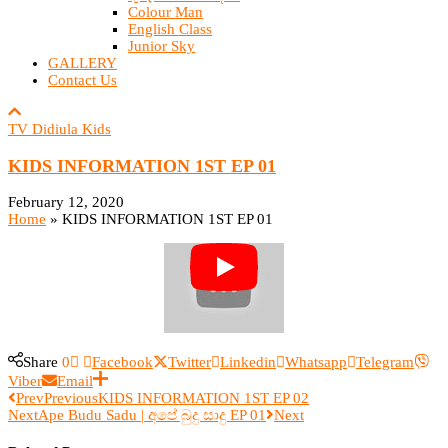
Colour Man
English Class
Junior Sky
GALLERY
Contact Us
TV Didiula Kids
KIDS INFORMATION 1ST EP 01
February 12, 2020
Home
»
KIDS INFORMATION 1ST EP 01
Share
0
Facebook
Twitter
Linkedin
Whatsapp
Telegram
Viber
Email
Prev
Previous
KIDS INFORMATION 1ST EP 02
Next
Ape Budu Sadu | අපේ බුදු සාදු EP 01
Next