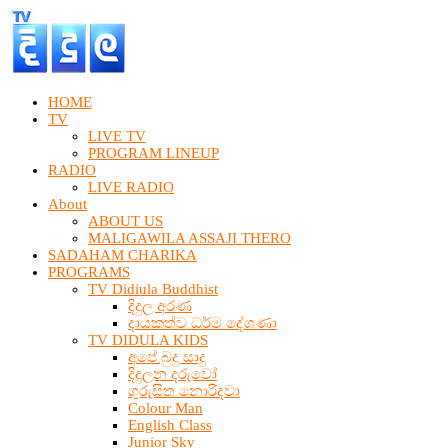
HOME
TV
LIVE TV
PROGRAM LINEUP
RADIO
LIVE RADIO
About
ABOUT US
MALIGAWILA ASSAJI THERO
SADAHAM CHARIKA
PROGRAMS
TV Didiula Buddhist
දිදුල අරණ
දායකත්ව ධර්ම දේශණා
TV DIDULA KIDS
අපේ බුදු සාදු
දිදුලන දරුවෝ
ගුරුසිත නොරිදවා
Colour Man
English Class
Junior Sky