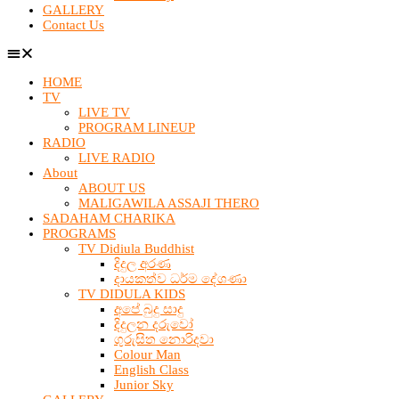
GALLERY
Contact Us
HOME
TV
LIVE TV
PROGRAM LINEUP
RADIO
LIVE RADIO
About
ABOUT US
MALIGAWILA ASSAJI THERO
SADAHAM CHARIKA
PROGRAMS
TV Didiula Buddhist
දිදුල අරණ
දායකත්ව ධර්ම දේශණා
TV DIDULA KIDS
අපේ බුදු සාදු
දිදුලන දරුවෝ
ගුරුසිත නොරිදවා
Colour Man
English Class
Junior Sky