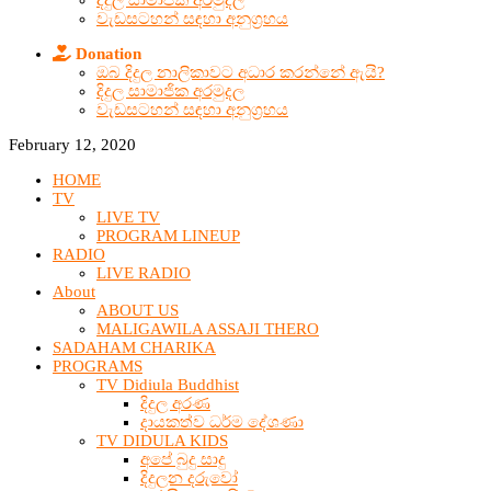
දිදුල සාමාජික අරමුදල
වැඩසටහන් සඳහා අනුග්‍රහය
Donation
ඔබ දිදුල නාලිකාවට අධාර කරන්නේ ඇයි?
දිදුල සාමාජික අරමුදල
වැඩසටහන් සඳහා අනුග්‍රහය
February 12, 2020
HOME
TV
LIVE TV
PROGRAM LINEUP
RADIO
LIVE RADIO
About
ABOUT US
MALIGAWILA ASSAJI THERO
SADAHAM CHARIKA
PROGRAMS
TV Didiula Buddhist
දිදුල අරණ
දායකත්ව ධර්ම දේශණා
TV DIDULA KIDS
අපේ බුදු සාදු
දිදුලන දරුවෝ