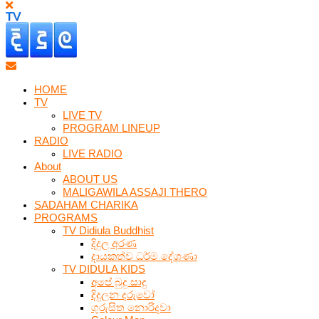
HOME
TV
LIVE TV
PROGRAM LINEUP
RADIO
LIVE RADIO
About
ABOUT US
MALIGAWILA ASSAJI THERO
SADAHAM CHARIKA
PROGRAMS
TV Didiula Buddhist
දිදුල අරණ
දායකත්ව ධර්ම දේශණා
TV DIDULA KIDS
අපේ බුදු සාදු
දිදුලන දරුවෝ
ගුරුසිත නොරිදවා