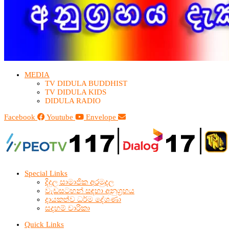
MEDIA
TV DIDULA BUDDHIST​
TV DIDULA KIDS
DIDULA RADIO
Facebook
Youtube
Envelope
Special Links
දිදුල සාමාජික අරමුදල
වැඩසටහන් සඳහා අනුග්‍රහය
දායකත්ව ධර්ම දේශණා
සදහම් චාරිකා
Quick Links