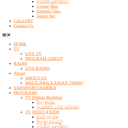
ගුරුසිත නොරිදවා
Colour Man
English Class
Junior Sky
GALLERY
Contact Us
HOME
TV
LIVE TV
PROGRAM LINEUP
RADIO
LIVE RADIO
About
ABOUT US
MALIGAWILA ASSAJI THERO
SADAHAM CHARIKA
PROGRAMS
TV Didiula Buddhist
දිදුල අරණ
දායකත්ව ධර්ම දේශණා
TV DIDULA KIDS
අපේ බුදු සාදු
දිදුලන දරුවෝ
ගුරුසිත නොරිදවා