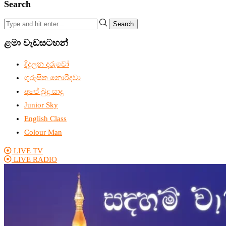
Search
Search
ළමා වැඩසටහන්
දිදුලන දරුවෝ
ගුරුසිත නොරිදවා
අපේ බුදු සාදු
Junior Sky
English Class
Colour Man
LIVE TV
LIVE RADIO