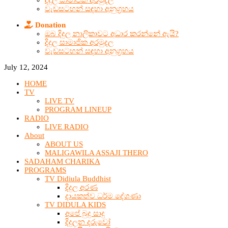
දිදුල සාමාජික අරමුදල
වැඩසටහන් සඳහා අනුග්‍රහය
Donation
ඔබ දිදුල නාලිකාවට අධාර කරන්නේ ඇයි?
දිදුල සාමාජික අරමුදල
වැඩසටහන් සඳහා අනුග්‍රහය
July 12, 2024
HOME
TV
LIVE TV
PROGRAM LINEUP
RADIO
LIVE RADIO
About
ABOUT US
MALIGAWILA ASSAJI THERO
SADAHAM CHARIKA
PROGRAMS
TV Didiula Buddhist
දිදුල අරණ
දායකත්ව ධර්ම දේශණා
TV DIDULA KIDS
අපේ බුදු සාදු
දිදුලන දරුවෝ