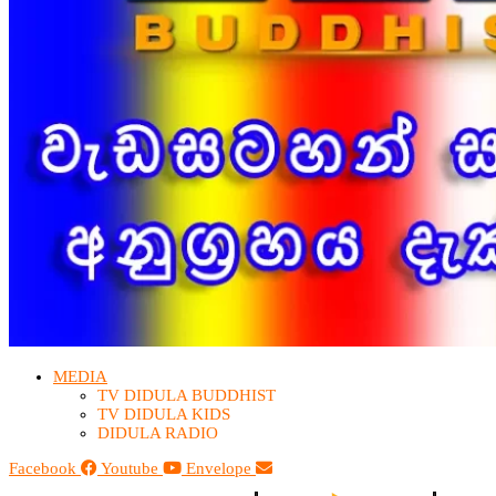
MEDIA
TV DIDULA BUDDHIST​
TV DIDULA KIDS
DIDULA RADIO
Facebook
Youtube
Envelope