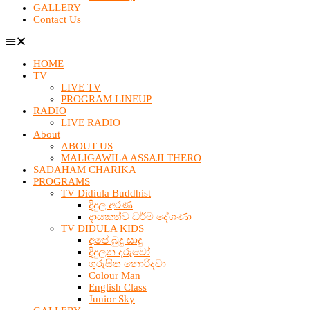
GALLERY
Contact Us
HOME
TV
LIVE TV
PROGRAM LINEUP
RADIO
LIVE RADIO
About
ABOUT US
MALIGAWILA ASSAJI THERO
SADAHAM CHARIKA
PROGRAMS
TV Didiula Buddhist
දිදුල අරණ
දායකත්ව ධර්ම දේශණා
TV DIDULA KIDS
අපේ බුදු සාදු
දිදුලන දරුවෝ
ගුරුසිත නොරිදවා
Colour Man
English Class
Junior Sky