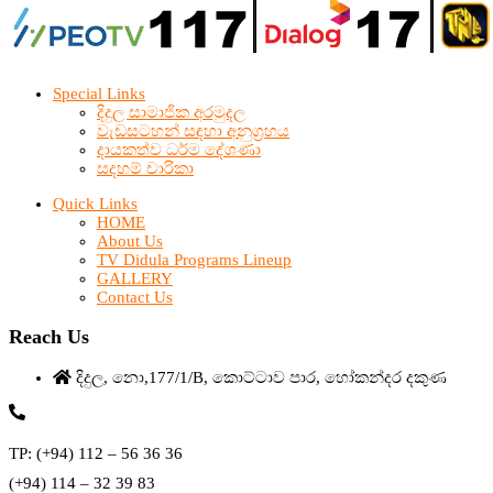
Special Links
දිදුල සාමාජික අරමුදල
වැඩසටහන් සඳහා අනුග්‍රහය
දායකත්ව ධර්ම දේශණා
සදහම් චාරිකා
Quick Links
HOME
About Us
TV Didula Programs Lineup
GALLERY
Contact Us
Reach Us
දිදුල, නො,177/1/B, කොට්ටාව පාර, හෝකන්දර දකුණ
TP: (+94) 112 – 56 36 36
(+94) 114 – 32 39 83