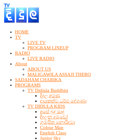
HOME
TV
LIVE TV
PROGRAM LINEUP
RADIO
LIVE RADIO
About
ABOUT US
MALIGAWILA ASSAJI THERO
SADAHAM CHARIKA
PROGRAMS
TV Didiula Buddhist
දිදුල අරණ
දායකත්ව ධර්ම දේශණා
TV DIDULA KIDS
අපේ බුදු සාදු
දිදුලන දරුවෝ
ගුරුසිත නොරිදවා
Colour Man
English Class
Junior Sky