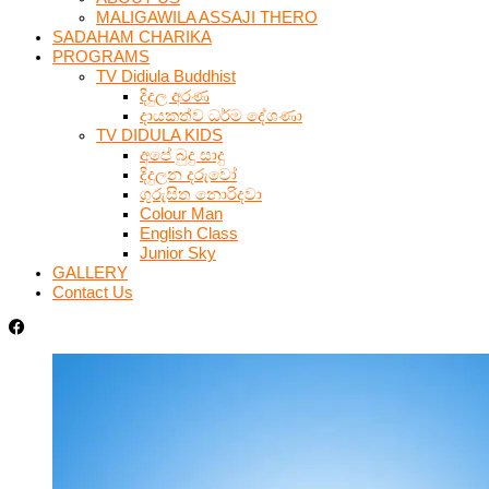
MALIGAWILA ASSAJI THERO
SADAHAM CHARIKA
PROGRAMS
TV Didiula Buddhist
දිදුල අරණ
දායකත්ව ධර්ම දේශණා
TV DIDULA KIDS
අපේ බුදු සාදු
දිදුලන දරුවෝ
ගුරුසිත නොරිදවා
Colour Man
English Class
Junior Sky
GALLERY
Contact Us