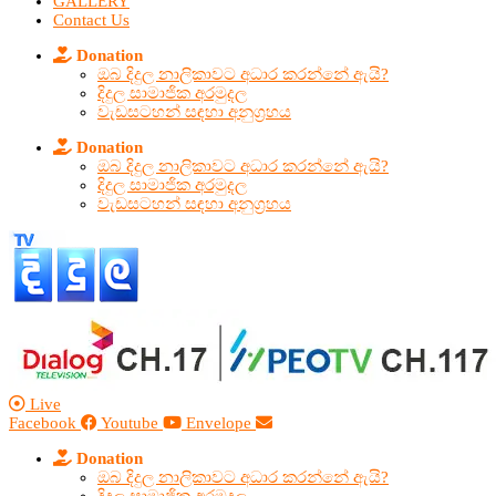
GALLERY
Contact Us
Donation
ඔබ දිදුල නාලිකාවට අධාර කරන්නේ ඇයි?
දිදුල සාමාජික අරමුදල
වැඩසටහන් සඳහා අනුග්‍රහය
Donation
ඔබ දිදුල නාලිකාවට අධාර කරන්නේ ඇයි?
දිදුල සාමාජික අරමුදල
වැඩසටහන් සඳහා අනුග්‍රහය
Live
Facebook
Youtube
Envelope
Donation
ඔබ දිදුල නාලිකාවට අධාර කරන්නේ ඇයි?