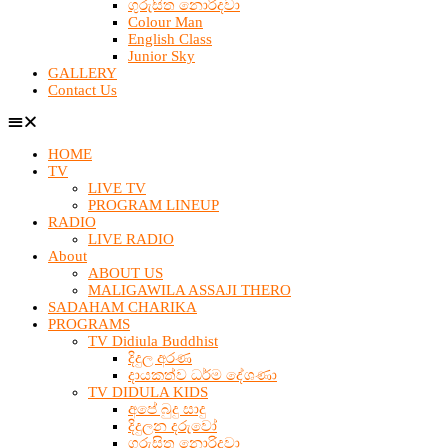
ගුරුසිත නොරිදවා
Colour Man
English Class
Junior Sky
GALLERY
Contact Us
HOME
TV
LIVE TV
PROGRAM LINEUP
RADIO
LIVE RADIO
About
ABOUT US
MALIGAWILA ASSAJI THERO
SADAHAM CHARIKA
PROGRAMS
TV Didiula Buddhist
දිදුල අරණ
දායකත්ව ධර්ම දේශණා
TV DIDULA KIDS
අපේ බුදු සාදු
දිදුලන දරුවෝ
ගුරුසිත නොරිදවා