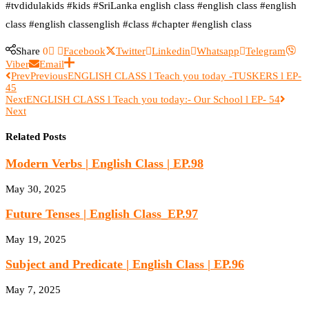
#tvdidulakids #kids #SriLanka english class #english class #english
class #english classenglish #class #chapter #english class
Share
0
Facebook
Twitter
Linkedin
Whatsapp
Telegram
Viber
Email
Prev
Previous
ENGLISH CLASS l Teach you today -TUSKERS l EP-
45
Next
ENGLISH CLASS l Teach you today:- Our School l EP- 54
Next
Related Posts
Modern Verbs | English Class | EP.98
May 30, 2025
Future Tenses | English Class_EP.97
May 19, 2025
Subject and Predicate | English Class | EP.96
May 7, 2025