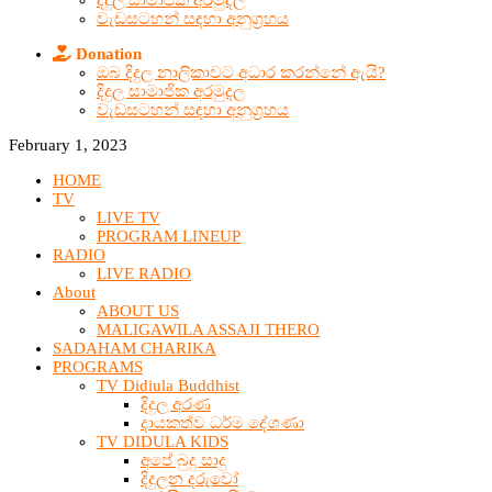
දිදුල සාමාජික අරමුදල
වැඩසටහන් සඳහා අනුග්‍රහය
Donation
ඔබ දිදුල නාලිකාවට අධාර කරන්නේ ඇයි?
දිදුල සාමාජික අරමුදල
වැඩසටහන් සඳහා අනුග්‍රහය
February 1, 2023
HOME
TV
LIVE TV
PROGRAM LINEUP
RADIO
LIVE RADIO
About
ABOUT US
MALIGAWILA ASSAJI THERO
SADAHAM CHARIKA
PROGRAMS
TV Didiula Buddhist
දිදුල අරණ
දායකත්ව ධර්ම දේශණා
TV DIDULA KIDS
අපේ බුදු සාදු
දිදුලන දරුවෝ