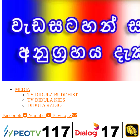
MEDIA
TV DIDULA BUDDHIST​
TV DIDULA KIDS
DIDULA RADIO
Facebook
Youtube
Envelope