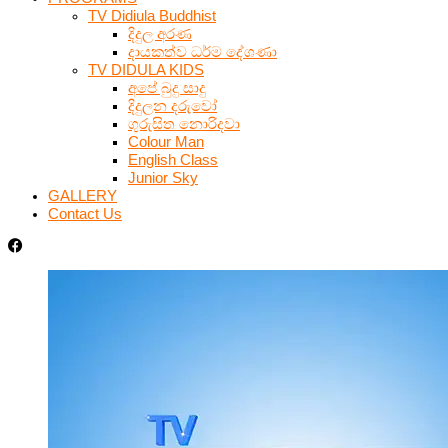
TV Didiula Buddhist
දිදුල අරණ
දායකත්ව ධර්ම දේශණා
TV DIDULA KIDS
අපේ බුදු සාදු
දිදුලන දරුවෝ
ගුරුසිත නොරිදවා
Colour Man
English Class
Junior Sky
GALLERY
Contact Us