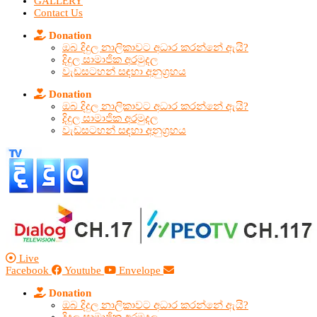
GALLERY
Contact Us
Donation
ඔබ දිදුල නාලිකාවට අධාර කරන්නේ ඇයි?
දිදුල සාමාජික අරමුදල
වැඩසටහන් සඳහා අනුග්‍රහය
Donation
ඔබ දිදුල නාලිකාවට අධාර කරන්නේ ඇයි?
දිදුල සාමාජික අරමුදල
වැඩසටහන් සඳහා අනුග්‍රහය
Live
Facebook
Youtube
Envelope
Donation
ඔබ දිදුල නාලිකාවට අධාර කරන්නේ ඇයි?