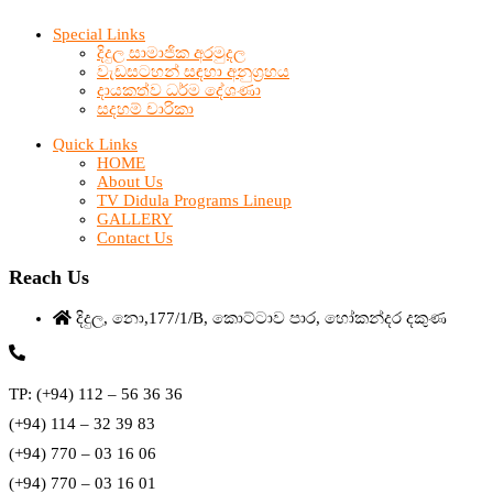
Special Links
දිදුල සාමාජික අරමුදල
වැඩසටහන් සඳහා අනුග්‍රහය
දායකත්ව ධර්ම දේශණා
සදහම් චාරිකා
Quick Links
HOME
About Us
TV Didula Programs Lineup
GALLERY
Contact Us
Reach Us
දිදුල, නො,177/1/B, කොට්ටාව පාර, හෝකන්දර දකුණ
TP: (+94) 112 – 56 36 36
(+94) 114 – 32 39 83
(+94) 770 – 03 16 06
(+94) 770 – 03 16 01