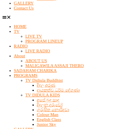
GALLERY
Contact Us
HOME
TV
LIVE TV
PROGRAM LINEUP
RADIO
LIVE RADIO
About
ABOUT US
MALIGAWILA ASSAJI THERO
SADAHAM CHARIKA
PROGRAMS
TV Didiula Buddhist
දිදුල අරණ
දායකත්ව ධර්ම දේශණා
TV DIDULA KIDS
අපේ බුදු සාදු
දිදුලන දරුවෝ
ගුරුසිත නොරිදවා
Colour Man
English Class
Junior Sky