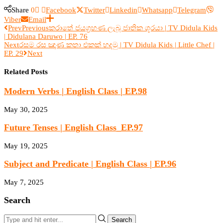
Share
0
Facebook
Twitter
Linkedin
Whatsapp
Telegram
Viber
Email
Prev
Previous
කරාතේ ජයග්‍රහණ ලැබූ ජාතික ශූරයා | TV Didula Kids
| Didulana Daruwo | EP. 76
Next
රසම රස ඤාණ කතා එකක් හදමු | TV Didula Kids | Little Chef |
EP. 29
Next
Related Posts
Modern Verbs | English Class | EP.98
May 30, 2025
Future Tenses | English Class_EP.97
May 19, 2025
Subject and Predicate | English Class | EP.96
May 7, 2025
Search
Search