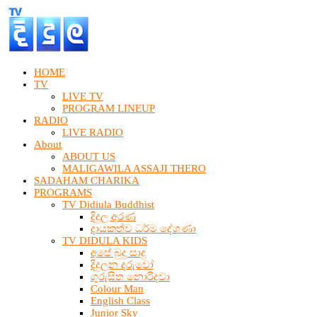
HOME
TV
LIVE TV
PROGRAM LINEUP
RADIO
LIVE RADIO
About
ABOUT US
MALIGAWILA ASSAJI THERO
SADAHAM CHARIKA
PROGRAMS
TV Didiula Buddhist
දිදුල අරණ
දායකත්ව ධර්ම දේශණා
TV DIDULA KIDS
අපේ බුදු සාදු
දිදුලන දරුවෝ
ගුරුසිත නොරිදවා
Colour Man
English Class
Junior Sky