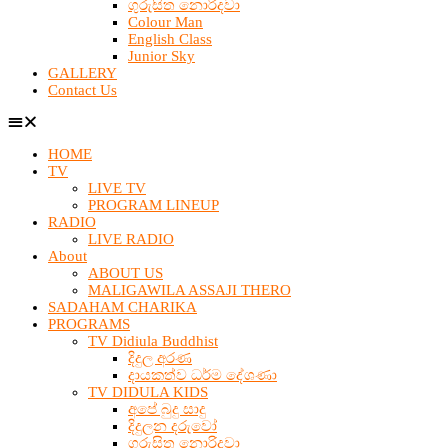
ගුරුසිත නොරිදවා
Colour Man
English Class
Junior Sky
GALLERY
Contact Us
HOME
TV
LIVE TV
PROGRAM LINEUP
RADIO
LIVE RADIO
About
ABOUT US
MALIGAWILA ASSAJI THERO
SADAHAM CHARIKA
PROGRAMS
TV Didiula Buddhist
දිදුල අරණ
දායකත්ව ධර්ම දේශණා
TV DIDULA KIDS
අපේ බුදු සාදු
දිදුලන දරුවෝ
ගුරුසිත නොරිදවා