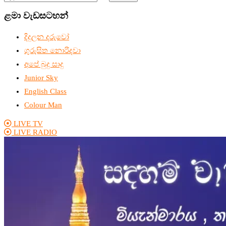
ළමා වැඩසටහන්
දිදුලන දරුවෝ
ගුරුසිත නොරිදවා
අපේ බුදු සාදු
Junior Sky
English Class
Colour Man
LIVE TV
LIVE RADIO