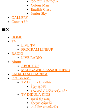
ගුරුසිත නොරිදවා
Colour Man
English Class
Junior Sky
GALLERY
Contact Us
HOME
TV
LIVE TV
PROGRAM LINEUP
RADIO
LIVE RADIO
About
ABOUT US
MALIGAWILA ASSAJI THERO
SADAHAM CHARIKA
PROGRAMS
TV Didiula Buddhist
දිදුල අරණ
දායකත්ව ධර්ම දේශණා
TV DIDULA KIDS
අපේ බුදු සාදු
දිදුලන දරුවෝ
ගුරුසිත නොරිදවා