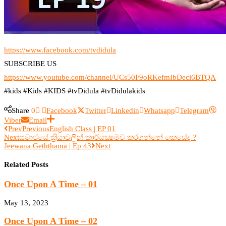
https://www.facebook.com/tvdidula
SUBSCRIBE US
https://www.youtube.com/channel/UCs50F9oRKefmIbDeci6BTQA
#kids #Kids #KIDS #tvDidula #tvDidulakids
Share
0
Facebook
Twitter
Linkedin
Whatsapp
Telegram
Viber
Email
Prev
Previous
English Class | EP 01
Next
සමාජයේ ක්‍රියාවලින් කාර්යක්‍ෂමව කරගන්නේ කෙසේද ?
Jeewana Geththama | Ep 43
Next
Related Posts
Once Upon A Time – 01
May 13, 2023
Once Upon A Time – 02