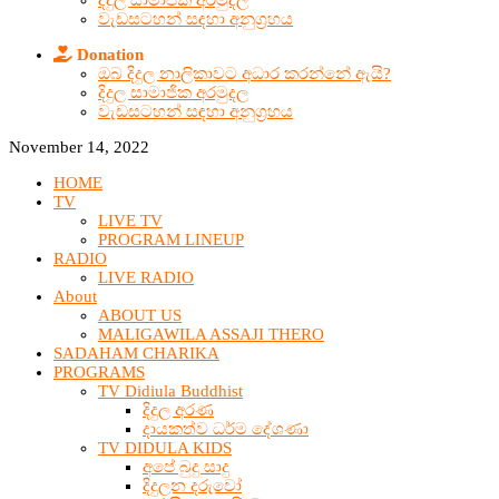
දිදුල සාමාජික අරමුදල
වැඩසටහන් සඳහා අනුග්‍රහය
Donation
ඔබ දිදුල නාලිකාවට අධාර කරන්නේ ඇයි?
දිදුල සාමාජික අරමුදල
වැඩසටහන් සඳහා අනුග්‍රහය
November 14, 2022
HOME
TV
LIVE TV
PROGRAM LINEUP
RADIO
LIVE RADIO
About
ABOUT US
MALIGAWILA ASSAJI THERO
SADAHAM CHARIKA
PROGRAMS
TV Didiula Buddhist
දිදුල අරණ
දායකත්ව ධර්ම දේශණා
TV DIDULA KIDS
අපේ බුදු සාදු
දිදුලන දරුවෝ