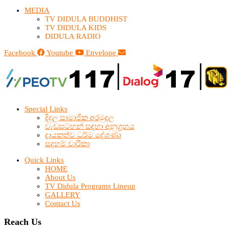
MEDIA
TV DIDULA BUDDHIST​
TV DIDULA KIDS
DIDULA RADIO
Facebook
Youtube
Envelope
Special Links
දිදුල සාමාජික අරමුදල
වැඩසටහන් සඳහා අනුග්‍රහය
දායකත්ව ධර්ම දේශණා
සදහම් චාරිකා
Quick Links
HOME
About Us
TV Didula Programs Lineup
GALLERY
Contact Us
Reach Us