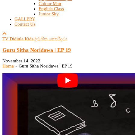
Colour Man
English Class
Junior Sky
GALLERY
Contact Us
TV Didiula Kids
ගුරුසිත නොරිදවා
Guru Sitha Noridawa | EP 19
November 14, 2022
Home
»
Guru Sitha Noridawa | EP 19