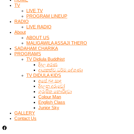
TV
LIVE TV
PROGRAM LINEUP
RADIO
LIVE RADIO
About
ABOUT US
MALIGAWILA ASSAJI THERO
SADAHAM CHARIKA
PROGRAMS
TV Didiula Buddhist
දිදුල අරණ
දායකත්ව ධර්ම දේශණා
TV DIDULA KIDS
අපේ බුදු සාදු
දිදුලන දරුවෝ
ගුරුසිත නොරිදවා
Colour Man
English Class
Junior Sky
GALLERY
Contact Us