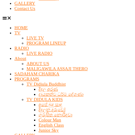
GALLERY
Contact Us
HOME
TV
LIVE TV
PROGRAM LINEUP
RADIO
LIVE RADIO
About
ABOUT US
MALIGAWILA ASSAJI THERO
SADAHAM CHARIKA
PROGRAMS
TV Didiula Buddhist
දිදුල අරණ
දායකත්ව ධර්ම දේශණා
TV DIDULA KIDS
අපේ බුදු සාදු
දිදුලන දරුවෝ
ගුරුසිත නොරිදවා
Colour Man
English Class
Junior Sky