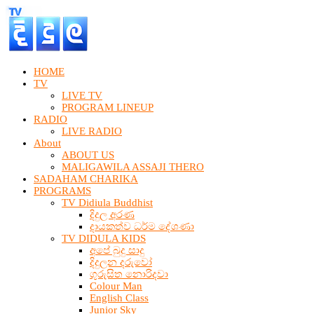
HOME
TV
LIVE TV
PROGRAM LINEUP
RADIO
LIVE RADIO
About
ABOUT US
MALIGAWILA ASSAJI THERO
SADAHAM CHARIKA
PROGRAMS
TV Didiula Buddhist
දිදුල අරණ
දායකත්ව ධර්ම දේශණා
TV DIDULA KIDS
අපේ බුදු සාදු
දිදුලන දරුවෝ
ගුරුසිත නොරිදවා
Colour Man
English Class
Junior Sky