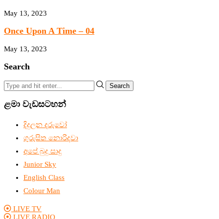
May 13, 2023
Once Upon A Time – 04
May 13, 2023
Search
Search
ළමා වැඩසටහන්
දිදුලන දරුවෝ
ගුරුසිත නොරිදවා
අපේ බුදු සාදු
Junior Sky
English Class
Colour Man
LIVE TV
LIVE RADIO