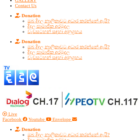
GALLERY
Contact Us
Donation
ඔබ දිදුල නාලිකාවට අධාර කරන්නේ ඇයි?
දිදුල සාමාජික අරමුදල
වැඩසටහන් සඳහා අනුග්‍රහය
Donation
ඔබ දිදුල නාලිකාවට අධාර කරන්නේ ඇයි?
දිදුල සාමාජික අරමුදල
වැඩසටහන් සඳහා අනුග්‍රහය
Live
Facebook
Youtube
Envelope
Donation
ඔබ දිදුල නාලිකාවට අධාර කරන්නේ ඇයි?