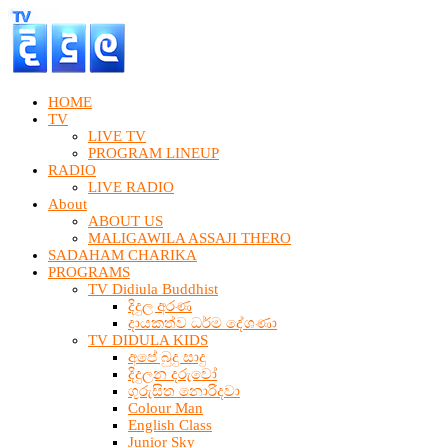
HOME
TV
LIVE TV
PROGRAM LINEUP
RADIO
LIVE RADIO
About
ABOUT US
MALIGAWILA ASSAJI THERO
SADAHAM CHARIKA
PROGRAMS
TV Didiula Buddhist
දිදුල අරණ
දායකත්ව ධර්ම දේශණා
TV DIDULA KIDS
අපේ බුදු සාදු
දිදුලන දරුවෝ
ගුරුසිත නොරිදවා
Colour Man
English Class
Junior Sky