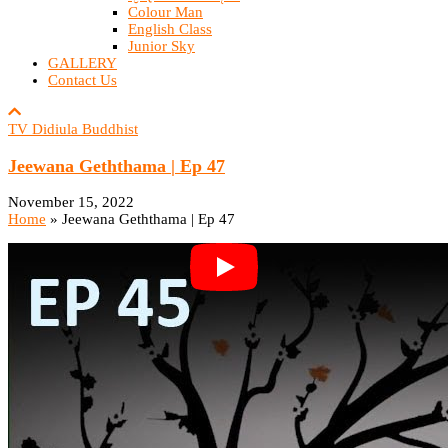
Colour Man
English Class
Junior Sky
GALLERY
Contact Us
TV Didiula Buddhist
Jeewana Geththama | Ep 47
November 15, 2022
Home
»
Jeewana Geththama | Ep 47