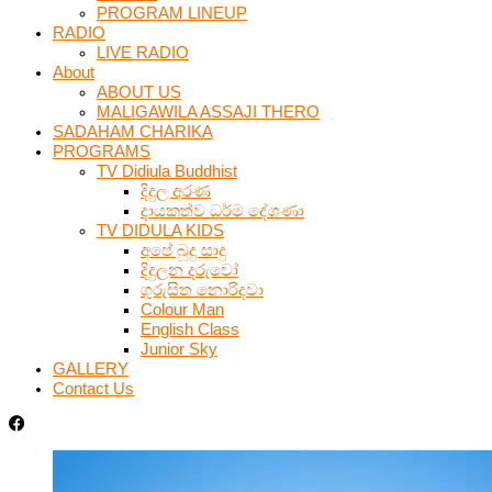
PROGRAM LINEUP
RADIO
LIVE RADIO
About
ABOUT US
MALIGAWILA ASSAJI THERO
SADAHAM CHARIKA
PROGRAMS
TV Didiula Buddhist
දිදුල අරණ
දායකත්ව ධර්ම දේශණා
TV DIDULA KIDS
අපේ බුදු සාදු
දිදුලන දරුවෝ
ගුරුසිත නොරිදවා
Colour Man
English Class
Junior Sky
GALLERY
Contact Us