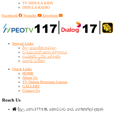
TV DIDULA KIDS
DIDULA RADIO
Facebook
Youtube
Envelope
Special Links
දිදුල සාමාජික අරමුදල
වැඩසටහන් සඳහා අනුග්‍රහය
දායකත්ව ධර්ම දේශණා
සදහම් චාරිකා
Quick Links
HOME
About Us
TV Didula Programs Lineup
GALLERY
Contact Us
Reach Us
දිදුල, නො,177/1/B, කොට්ටාව පාර, හෝකන්දර දකුණ