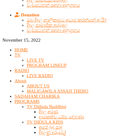
දිදුල සාමාජික අරමුදල
වැඩසටහන් සඳහා අනුග්‍රහය
Donation
ඔබ දිදුල නාලිකාවට අධාර කරන්නේ ඇයි?
දිදුල සාමාජික අරමුදල
වැඩසටහන් සඳහා අනුග්‍රහය
November 15, 2022
HOME
TV
LIVE TV
PROGRAM LINEUP
RADIO
LIVE RADIO
About
ABOUT US
MALIGAWILA ASSAJI THERO
SADAHAM CHARIKA
PROGRAMS
TV Didiula Buddhist
දිදුල අරණ
දායකත්ව ධර්ම දේශණා
TV DIDULA KIDS
අපේ බුදු සාදු
දිදුලන දරුවෝ