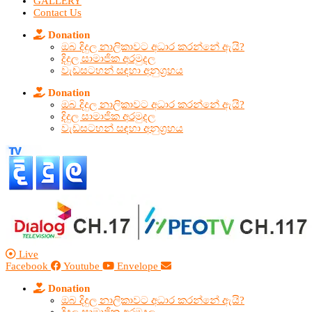
GALLERY
Contact Us
Donation
ඔබ දිදුල නාලිකාවට අධාර කරන්නේ ඇයි?
දිදුල සාමාජික අරමුදල
වැඩසටහන් සඳහා අනුග්‍රහය
Donation
ඔබ දිදුල නාලිකාවට අධාර කරන්නේ ඇයි?
දිදුල සාමාජික අරමුදල
වැඩසටහන් සඳහා අනුග්‍රහය
Live
Facebook
Youtube
Envelope
Donation
ඔබ දිදුල නාලිකාවට අධාර කරන්නේ ඇයි?