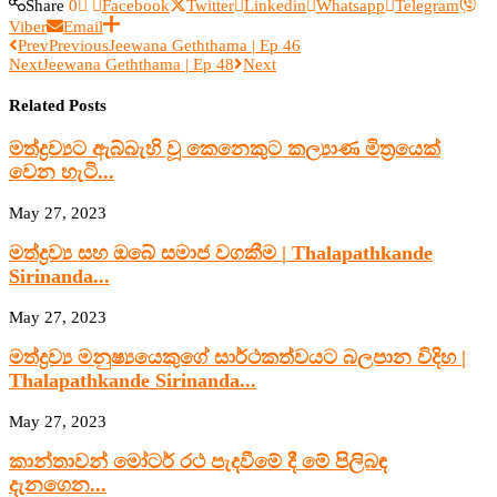
Share
0
Facebook
Twitter
Linkedin
Whatsapp
Telegram
Viber
Email
Prev
Previous
Jeewana Geththama | Ep 46
Next
Jeewana Geththama | Ep 48
Next
Related Posts
මත්ද්‍රව්‍යට ඇබ්බැහි වූ කෙනෙකුට කල්‍යාණ මිත්‍රයෙක්
වෙන හැටි...
May 27, 2023
මත්ද්‍රව්‍ය සහ ඔබේ සමාජ වගකීම | Thalapathkande
Sirinanda...
May 27, 2023
මත්ද්‍රව්‍ය මනුෂ්‍යයෙකුගේ සාර්ථකත්වයට බලපාන විදිහ |
Thalapathkande Sirinanda...
May 27, 2023
කාන්තාවන් මෝටර් රථ පැදවීමේ දී මේ පිලිබඳ
දැනගෙන...