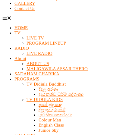
GALLERY
Contact Us
HOME
TV
LIVE TV
PROGRAM LINEUP
RADIO
LIVE RADIO
About
ABOUT US
MALIGAWILA ASSAJI THERO
SADAHAM CHARIKA
PROGRAMS
TV Didiula Buddhist
දිදුල අරණ
දායකත්ව ධර්ම දේශණා
TV DIDULA KIDS
අපේ බුදු සාදු
දිදුලන දරුවෝ
ගුරුසිත නොරිදවා
Colour Man
English Class
Junior Sky