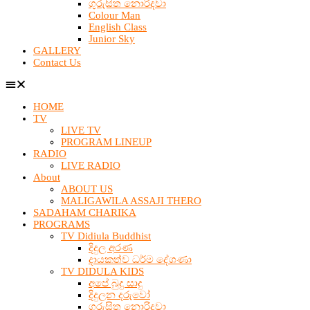
ගුරුසිත නොරිදවා
Colour Man
English Class
Junior Sky
GALLERY
Contact Us
HOME
TV
LIVE TV
PROGRAM LINEUP
RADIO
LIVE RADIO
About
ABOUT US
MALIGAWILA ASSAJI THERO
SADAHAM CHARIKA
PROGRAMS
TV Didiula Buddhist
දිදුල අරණ
දායකත්ව ධර්ම දේශණා
TV DIDULA KIDS
අපේ බුදු සාදු
දිදුලන දරුවෝ
ගුරුසිත නොරිදවා