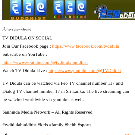
ජීවන ගෙත්තම
TV DIDULA ON SOCIAL
Join Our Facebook page :
https://www.facebook.com/tvdidula
Subscribe on YouTube :
https://www.youtube.com/@tvdidulabuddhist
Watch TV Didula Live :
https://www.youtube.com/@TVDidula
TV Didula can be watched via Peo TV channel number 117 and
Dialog TV channel number 17 in Sri Lanka. The live streaming can
be watched worldwide via youtube as well.
Sanhinda Media Network – All Rights Reserved
#tvdidulabuddhist #kids #family #helth #sports