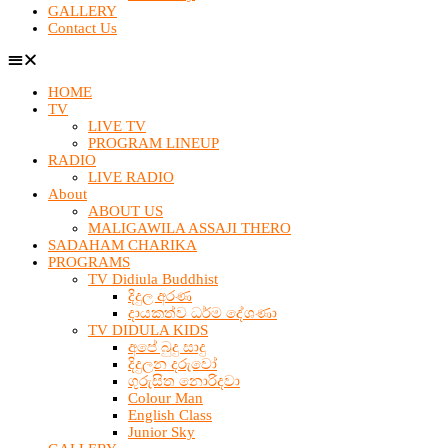
GALLERY
Contact Us
HOME
TV
LIVE TV
PROGRAM LINEUP
RADIO
LIVE RADIO
About
ABOUT US
MALIGAWILA ASSAJI THERO
SADAHAM CHARIKA
PROGRAMS
TV Didiula Buddhist
දිදුල අරණ
දායකත්ව ධර්ම දේශණා
TV DIDULA KIDS
අපේ බුදු සාදු
දිදුලන දරුවෝ
ගුරුසිත නොරිදවා
Colour Man
English Class
Junior Sky