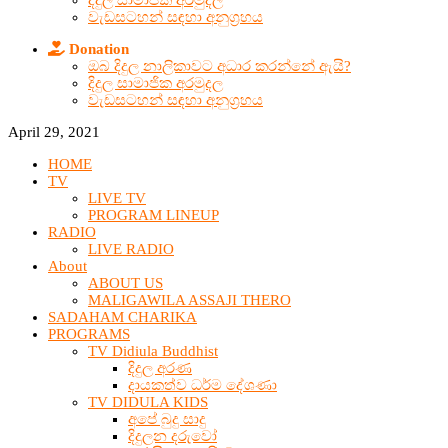
දිදුල සාමාජික අරමුදල
වැඩසටහන් සඳහා අනුග්‍රහය
Donation
ඔබ දිදුල නාලිකාවට අධාර කරන්නේ ඇයි?
දිදුල සාමාජික අරමුදල
වැඩසටහන් සඳහා අනුග්‍රහය
April 29, 2021
HOME
TV
LIVE TV
PROGRAM LINEUP
RADIO
LIVE RADIO
About
ABOUT US
MALIGAWILA ASSAJI THERO
SADAHAM CHARIKA
PROGRAMS
TV Didiula Buddhist
දිදුල අරණ
දායකත්ව ධර්ම දේශණා
TV DIDULA KIDS
අපේ බුදු සාදු
දිදුලන දරුවෝ