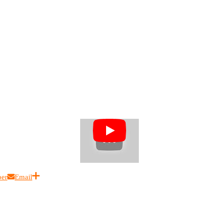
ber
Email