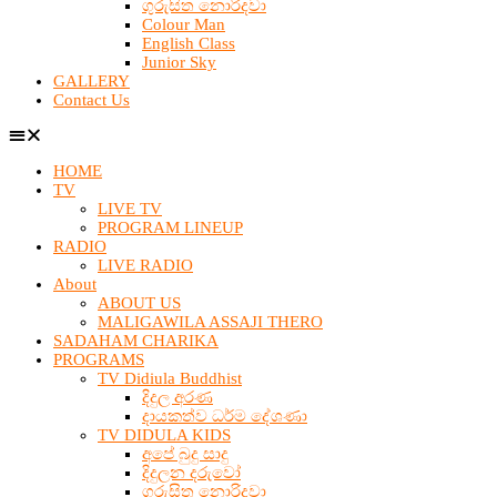
ගුරුසිත නොරිදවා
Colour Man
English Class
Junior Sky
GALLERY
Contact Us
HOME
TV
LIVE TV
PROGRAM LINEUP
RADIO
LIVE RADIO
About
ABOUT US
MALIGAWILA ASSAJI THERO
SADAHAM CHARIKA
PROGRAMS
TV Didiula Buddhist
දිදුල අරණ
දායකත්ව ධර්ම දේශණා
TV DIDULA KIDS
අපේ බුදු සාදු
දිදුලන දරුවෝ
ගුරුසිත නොරිදවා