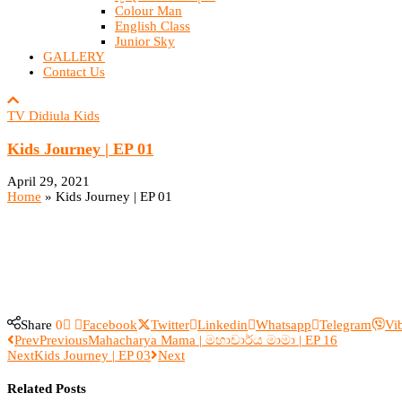
Colour Man
English Class
Junior Sky
GALLERY
Contact Us
TV Didiula Kids
Kids Journey | EP 01
April 29, 2021
Home
»
Kids Journey | EP 01
Share
0
Facebook
Twitter
Linkedin
Whatsapp
Telegram
Vi
Prev
Previous
Mahacharya Mama | මහාචාර්ය මාමා | EP 16
Next
Kids Journey | EP 03
Next
Related Posts