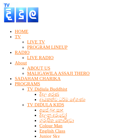
HOME
TV
LIVE TV
PROGRAM LINEUP
RADIO
LIVE RADIO
About
ABOUT US
MALIGAWILA ASSAJI THERO
SADAHAM CHARIKA
PROGRAMS
TV Didiula Buddhist
දිදුල අරණ
දායකත්ව ධර්ම දේශණා
TV DIDULA KIDS
අපේ බුදු සාදු
දිදුලන දරුවෝ
ගුරුසිත නොරිදවා
Colour Man
English Class
Junior Sky