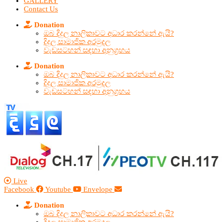
GALLERY
Contact Us
Donation
ඔබ දිදුල නාලිකාවට අධාර කරන්නේ ඇයි?
දිදුල සාමාජික අරමුදල
වැඩසටහන් සඳහා අනුග්‍රහය
Donation
ඔබ දිදුල නාලිකාවට අධාර කරන්නේ ඇයි?
දිදුල සාමාජික අරමුදල
වැඩසටහන් සඳහා අනුග්‍රහය
Live
Facebook
Youtube
Envelope
Donation
ඔබ දිදුල නාලිකාවට අධාර කරන්නේ ඇයි?