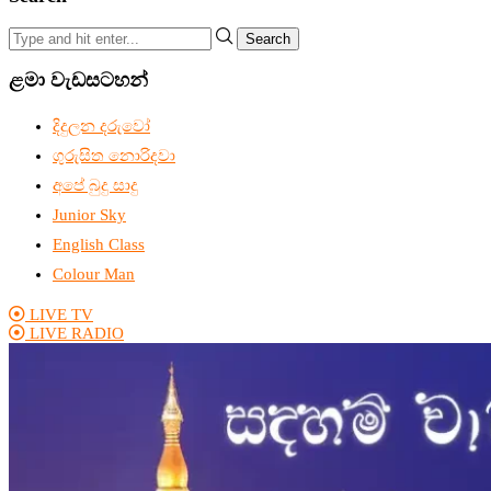
Search
ළමා වැඩසටහන්
දිදුලන දරුවෝ
ගුරුසිත නොරිදවා
අපේ බුදු සාදු
Junior Sky
English Class
Colour Man
LIVE TV
LIVE RADIO