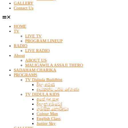
GALLERY
Contact Us
HOME
TV
LIVE TV
PROGRAM LINEUP
RADIO
LIVE RADIO
About
ABOUT US
MALIGAWILA ASSAJI THERO
SADAHAM CHARIKA
PROGRAMS
TV Didiula Buddhist
දිදුල අරණ
දායකත්ව ධර්ම දේශණා
TV DIDULA KIDS
අපේ බුදු සාදු
දිදුලන දරුවෝ
ගුරුසිත නොරිදවා
Colour Man
English Class
Junior Sky