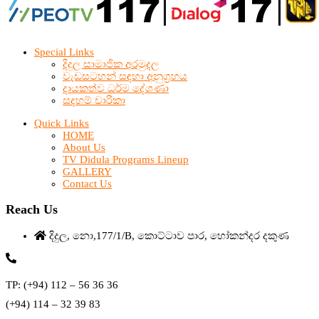
Special Links
දිදුල සාමාජික අරමුදල
වැඩසටහන් සඳහා අනුග්‍රහය
දායකත්ව ධර්ම දේශණා
සදහම් චාරිකා
Quick Links
HOME
About Us
TV Didula Programs Lineup
GALLERY
Contact Us
Reach Us
දිදුල, නො,177/1/B, කොට්ටාව පාර, හෝකන්දර දකුණ
TP: (+94) 112 – 56 36 36
(+94) 114 – 32 39 83