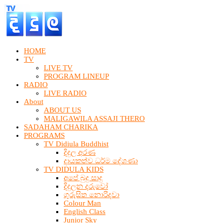
HOME
TV
LIVE TV
PROGRAM LINEUP
RADIO
LIVE RADIO
About
ABOUT US
MALIGAWILA ASSAJI THERO
SADAHAM CHARIKA
PROGRAMS
TV Didiula Buddhist
දිදුල අරණ
දායකත්ව ධර්ම දේශණා
TV DIDULA KIDS
අපේ බුදු සාදු
දිදුලන දරුවෝ
ගුරුසිත නොරිදවා
Colour Man
English Class
Junior Sky