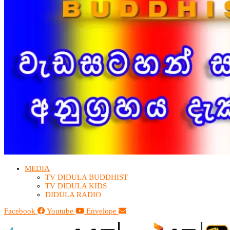
MEDIA
TV DIDULA BUDDHIST​
TV DIDULA KIDS
DIDULA RADIO
Facebook
Youtube
Envelope