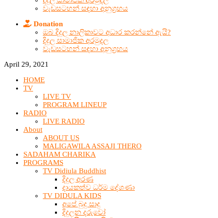
දිදුල සාමාජික අරමුදල
වැඩසටහන් සඳහා අනුග්‍රහය
Donation
ඔබ දිදුල නාලිකාවට අධාර කරන්නේ ඇයි?
දිදුල සාමාජික අරමුදල
වැඩසටහන් සඳහා අනුග්‍රහය
April 29, 2021
HOME
TV
LIVE TV
PROGRAM LINEUP
RADIO
LIVE RADIO
About
ABOUT US
MALIGAWILA ASSAJI THERO
SADAHAM CHARIKA
PROGRAMS
TV Didiula Buddhist
දිදුල අරණ
දායකත්ව ධර්ම දේශණා
TV DIDULA KIDS
අපේ බුදු සාදු
දිදුලන දරුවෝ