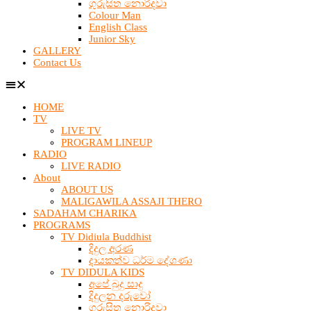
ගුරුසිත නොරිදවා
Colour Man
English Class
Junior Sky
GALLERY
Contact Us
HOME
TV
LIVE TV
PROGRAM LINEUP
RADIO
LIVE RADIO
About
ABOUT US
MALIGAWILA ASSAJI THERO
SADAHAM CHARIKA
PROGRAMS
TV Didiula Buddhist
දිදුල අරණ
දායකත්ව ධර්ම දේශණා
TV DIDULA KIDS
අපේ බුදු සාදු
දිදුලන දරුවෝ
ගුරුසිත නොරිදවා