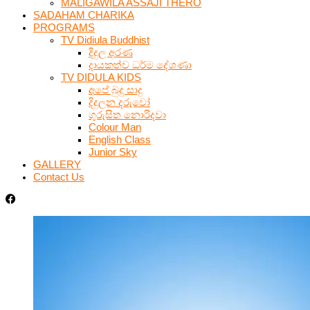
MALIGAWILA ASSAJI THERO
SADAHAM CHARIKA
PROGRAMS
TV Didiula Buddhist
දිදුල අරණ
දායකත්ව ධර්ම දේශණා
TV DIDULA KIDS
අපේ බුදු සාදු
දිදුලන දරුවෝ
ගුරුසිත නොරිදවා
Colour Man
English Class
Junior Sky
GALLERY
Contact Us