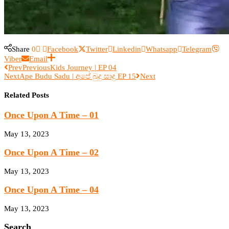
Share
0
Facebook
Twitter
Linkedin
Whatsapp
Telegram
Viber
Email
Prev
Previous
Kids Journey | EP 04
Next
Ape Budu Sadu | අපේ බුදු සාදු EP 15
Next
Related Posts
Once Upon A Time – 01
May 13, 2023
Once Upon A Time – 02
May 13, 2023
Once Upon A Time – 04
May 13, 2023
Search