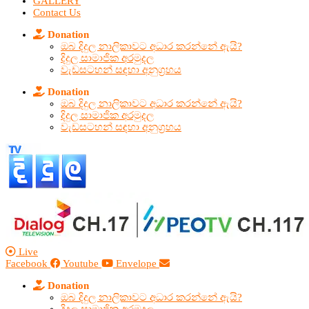
GALLERY
Contact Us
Donation
ඔබ දිදුල නාලිකාවට අධාර කරන්නේ ඇයි?
දිදුල සාමාජික අරමුදල
වැඩසටහන් සඳහා අනුග්‍රහය
Donation
ඔබ දිදුල නාලිකාවට අධාර කරන්නේ ඇයි?
දිදුල සාමාජික අරමුදල
වැඩසටහන් සඳහා අනුග්‍රහය
Live
Facebook
Youtube
Envelope
Donation
ඔබ දිදුල නාලිකාවට අධාර කරන්නේ ඇයි?