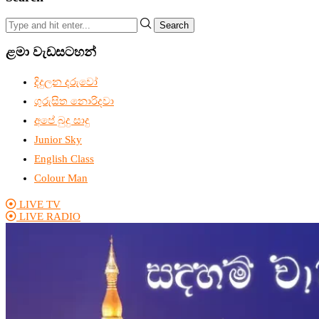
Search
ළමා වැඩසටහන්
දිදුලන දරුවෝ
ගුරුසිත නොරිදවා
අපේ බුදු සාදු
Junior Sky
English Class
Colour Man
LIVE TV
LIVE RADIO