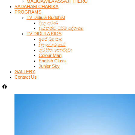
MALIGAWILA ASSAJI THERO
SADAHAM CHARIKA
PROGRAMS
TV Didiula Buddhist
දිදුල අරණ
දායකත්ව ධර්ම දේශණා
TV DIDULA KIDS
අපේ බුදු සාදු
දිදුලන දරුවෝ
ගුරුසිත නොරිදවා
Colour Man
English Class
Junior Sky
GALLERY
Contact Us