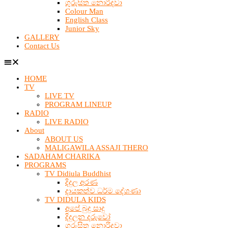
ගුරුසිත නොරිදවා
Colour Man
English Class
Junior Sky
GALLERY
Contact Us
HOME
TV
LIVE TV
PROGRAM LINEUP
RADIO
LIVE RADIO
About
ABOUT US
MALIGAWILA ASSAJI THERO
SADAHAM CHARIKA
PROGRAMS
TV Didiula Buddhist
දිදුල අරණ
දායකත්ව ධර්ම දේශණා
TV DIDULA KIDS
අපේ බුදු සාදු
දිදුලන දරුවෝ
ගුරුසිත නොරිදවා