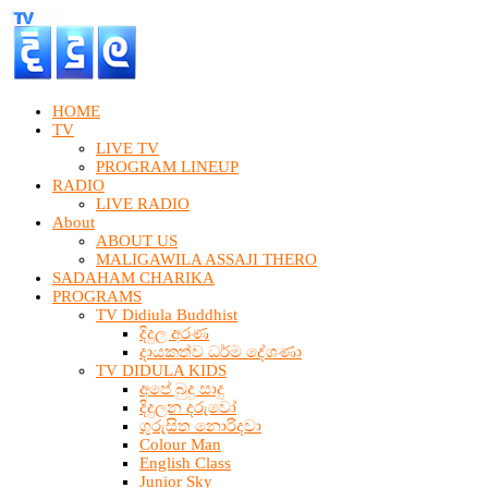
HOME
TV
LIVE TV
PROGRAM LINEUP
RADIO
LIVE RADIO
About
ABOUT US
MALIGAWILA ASSAJI THERO
SADAHAM CHARIKA
PROGRAMS
TV Didiula Buddhist
දිදුල අරණ
දායකත්ව ධර්ම දේශණා
TV DIDULA KIDS
අපේ බුදු සාදු
දිදුලන දරුවෝ
ගුරුසිත නොරිදවා
Colour Man
English Class
Junior Sky