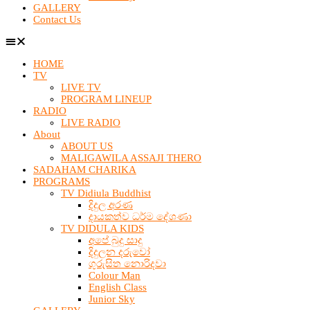
GALLERY
Contact Us
HOME
TV
LIVE TV
PROGRAM LINEUP
RADIO
LIVE RADIO
About
ABOUT US
MALIGAWILA ASSAJI THERO
SADAHAM CHARIKA
PROGRAMS
TV Didiula Buddhist
දිදුල අරණ
දායකත්ව ධර්ම දේශණා
TV DIDULA KIDS
අපේ බුදු සාදු
දිදුලන දරුවෝ
ගුරුසිත නොරිදවා
Colour Man
English Class
Junior Sky