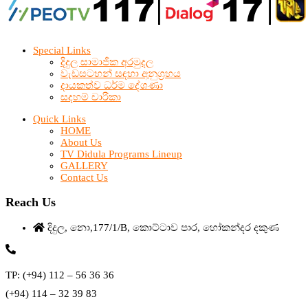
Special Links
දිදුල සාමාජික අරමුදල
වැඩසටහන් සඳහා අනුග්‍රහය
දායකත්ව ධර්ම දේශණා
සදහම් චාරිකා
Quick Links
HOME
About Us
TV Didula Programs Lineup
GALLERY
Contact Us
Reach Us
දිදුල, නො,177/1/B, කොට්ටාව පාර, හෝකන්දර දකුණ
TP: (+94) 112 – 56 36 36
(+94) 114 – 32 39 83