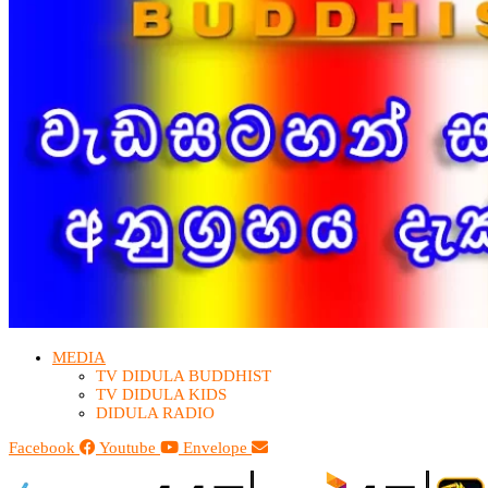
MEDIA
TV DIDULA BUDDHIST​
TV DIDULA KIDS
DIDULA RADIO
Facebook
Youtube
Envelope