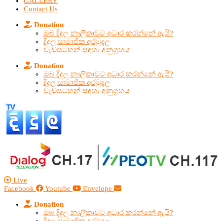
GALLERY
Contact Us
Donation
ඔබ දිදුල නාලිකාවට අධාර කරන්නේ ඇයි?
දිදුල සාමාජික අරමුදල
වැඩසටහන් සඳහා අනුග්‍රහය
Donation
ඔබ දිදුල නාලිකාවට අධාර කරන්නේ ඇයි?
දිදුල සාමාජික අරමුදල
වැඩසටහන් සඳහා අනුග්‍රහය
Live
Facebook
Youtube
Envelope
Donation
ඔබ දිදුල නාලිකාවට අධාර කරන්නේ ඇයි?