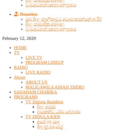
දිදුල සාමාජික අරමුදල
වැඩසටහන් සඳහා අනුග්‍රහය
Donation
ඔබ දිදුල නාලිකාවට අධාර කරන්නේ ඇයි?
දිදුල සාමාජික අරමුදල
වැඩසටහන් සඳහා අනුග්‍රහය
February 12, 2020
HOME
TV
LIVE TV
PROGRAM LINEUP
RADIO
LIVE RADIO
About
ABOUT US
MALIGAWILA ASSAJI THERO
SADAHAM CHARIKA
PROGRAMS
TV Didiula Buddhist
දිදුල අරණ
දායකත්ව ධර්ම දේශණා
TV DIDULA KIDS
අපේ බුදු සාදු
දිදුලන දරුවෝ