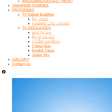
MALIGAWILA ASSAJI THERO
SADAHAM CHARIKA
PROGRAMS
TV Didiula Buddhist
දිදුල අරණ
දායකත්ව ධර්ම දේශණා
TV DIDULA KIDS
අපේ බුදු සාදු
දිදුලන දරුවෝ
ගුරුසිත නොරිදවා
Colour Man
English Class
Junior Sky
GALLERY
Contact Us