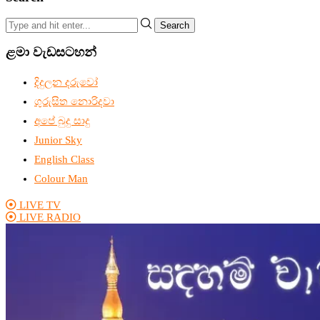
Search
ළමා වැඩසටහන්
දිදුලන දරුවෝ
ගුරුසිත නොරිදවා
අපේ බුදු සාදු
Junior Sky
English Class
Colour Man
LIVE TV
LIVE RADIO