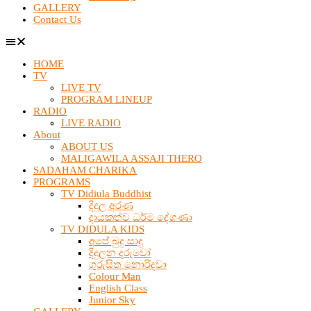
GALLERY
Contact Us
HOME
TV
LIVE TV
PROGRAM LINEUP
RADIO
LIVE RADIO
About
ABOUT US
MALIGAWILA ASSAJI THERO
SADAHAM CHARIKA
PROGRAMS
TV Didiula Buddhist
දිදුල අරණ
දායකත්ව ධර්ම දේශණා
TV DIDULA KIDS
අපේ බුදු සාදු
දිදුලන දරුවෝ
ගුරුසිත නොරිදවා
Colour Man
English Class
Junior Sky