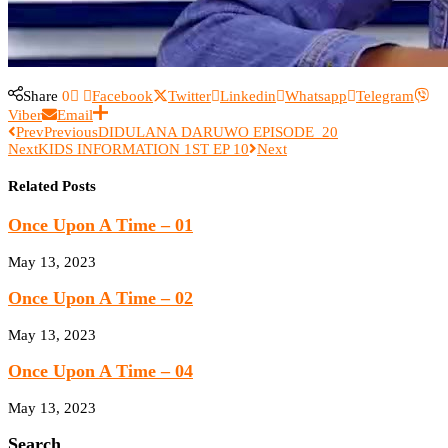
Share
0
Facebook
Twitter
Linkedin
Whatsapp
Telegram
Viber
Email
Prev
Previous
DIDULANA DARUWO EPISODE_20
Next
KIDS INFORMATION 1ST EP 10
Next
Related Posts
Once Upon A Time – 01
May 13, 2023
Once Upon A Time – 02
May 13, 2023
Once Upon A Time – 04
May 13, 2023
Search