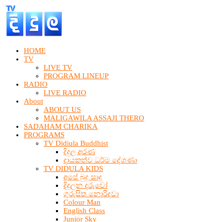
HOME
TV
LIVE TV
PROGRAM LINEUP
RADIO
LIVE RADIO
About
ABOUT US
MALIGAWILA ASSAJI THERO
SADAHAM CHARIKA
PROGRAMS
TV Didiula Buddhist
දිදුල අරණ
දායකත්ව ධර්ම දේශණා
TV DIDULA KIDS
අපේ බුදු සාදු
දිදුලන දරුවෝ
ගුරුසිත නොරිදවා
Colour Man
English Class
Junior Sky