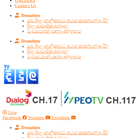
GALLERY
Contact Us
Donation
ඔබ දිදුල නාලිකාවට අධාර කරන්නේ ඇයි?
දිදුල සාමාජික අරමුදල
වැඩසටහන් සඳහා අනුග්‍රහය
Donation
ඔබ දිදුල නාලිකාවට අධාර කරන්නේ ඇයි?
දිදුල සාමාජික අරමුදල
වැඩසටහන් සඳහා අනුග්‍රහය
Live
Facebook
Youtube
Envelope
Donation
ඔබ දිදුල නාලිකාවට අධාර කරන්නේ ඇයි?