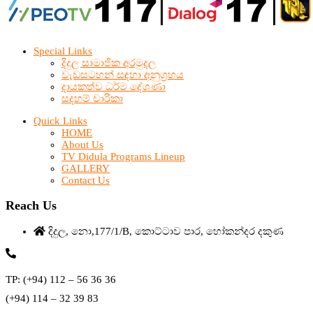
Special Links
දිදුල සාමාජික අරමුදල
වැඩසටහන් සඳහා අනුග්‍රහය
දායකත්ව ධර්ම දේශණා
සදහම් චාරිකා
Quick Links
HOME
About Us
TV Didula Programs Lineup
GALLERY
Contact Us
Reach Us
දිදුල, නො,177/1/B, කොට්ටාව පාර, හෝකන්දර දකුණ
TP: (+94) 112 – 56 36 36
(+94) 114 – 32 39 83