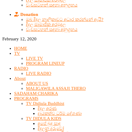
දිදුල සාමාජික අරමුදල
වැඩසටහන් සඳහා අනුග්‍රහය
Donation
ඔබ දිදුල නාලිකාවට අධාර කරන්නේ ඇයි?
දිදුල සාමාජික අරමුදල
වැඩසටහන් සඳහා අනුග්‍රහය
February 12, 2020
HOME
TV
LIVE TV
PROGRAM LINEUP
RADIO
LIVE RADIO
About
ABOUT US
MALIGAWILA ASSAJI THERO
SADAHAM CHARIKA
PROGRAMS
TV Didiula Buddhist
දිදුල අරණ
දායකත්ව ධර්ම දේශණා
TV DIDULA KIDS
අපේ බුදු සාදු
දිදුලන දරුවෝ