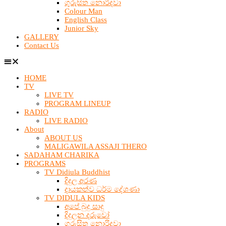
ගුරුසිත නොරිදවා
Colour Man
English Class
Junior Sky
GALLERY
Contact Us
HOME
TV
LIVE TV
PROGRAM LINEUP
RADIO
LIVE RADIO
About
ABOUT US
MALIGAWILA ASSAJI THERO
SADAHAM CHARIKA
PROGRAMS
TV Didiula Buddhist
දිදුල අරණ
දායකත්ව ධර්ම දේශණා
TV DIDULA KIDS
අපේ බුදු සාදු
දිදුලන දරුවෝ
ගුරුසිත නොරිදවා