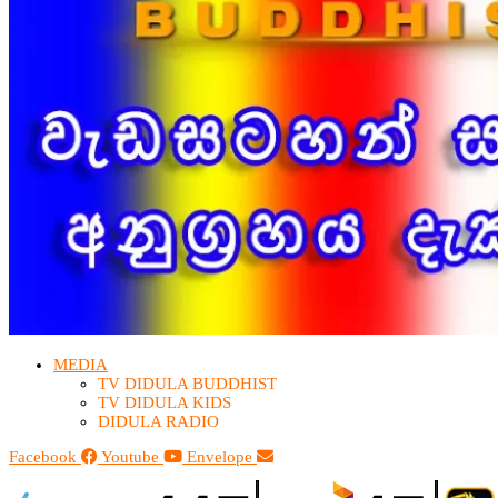
MEDIA
TV DIDULA BUDDHIST​
TV DIDULA KIDS
DIDULA RADIO
Facebook
Youtube
Envelope