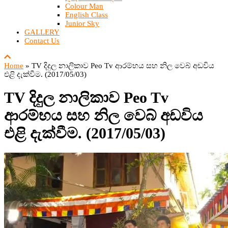
Colour Man
English Class
Junior Sky
GALLERY
Contact Us
Home
»
TV දිදුල නාලිකාව Peo Tv ආරම්භය සහ නිල වෙබ් අඩවිය
එළි දැක්වීම. (2017/05/03)
TV දිදුල නාලිකාව Peo Tv
ආරම්භය සහ නිල වෙබ් අඩවිය
එළි දැක්වීම. (2017/05/03)