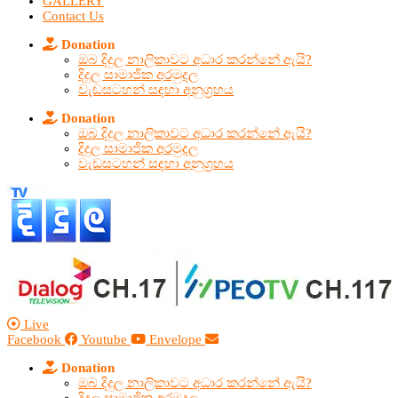
GALLERY
Contact Us
Donation
ඔබ දිදුල නාලිකාවට අධාර කරන්නේ ඇයි?
දිදුල සාමාජික අරමුදල
වැඩසටහන් සඳහා අනුග්‍රහය
Donation
ඔබ දිදුල නාලිකාවට අධාර කරන්නේ ඇයි?
දිදුල සාමාජික අරමුදල
වැඩසටහන් සඳහා අනුග්‍රහය
Live
Facebook
Youtube
Envelope
Donation
ඔබ දිදුල නාලිකාවට අධාර කරන්නේ ඇයි?