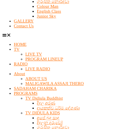
ගුරුසිත නොරිදවා
Colour Man
English Class
Junior Sky
GALLERY
Contact Us
HOME
TV
LIVE TV
PROGRAM LINEUP
RADIO
LIVE RADIO
About
ABOUT US
MALIGAWILA ASSAJI THERO
SADAHAM CHARIKA
PROGRAMS
TV Didiula Buddhist
දිදුල අරණ
දායකත්ව ධර්ම දේශණා
TV DIDULA KIDS
අපේ බුදු සාදු
දිදුලන දරුවෝ
ගුරුසිත නොරිදවා