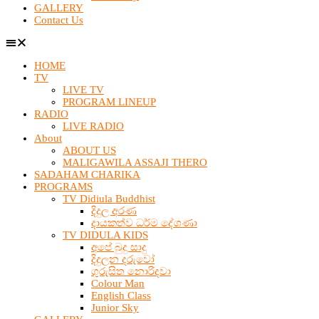
GALLERY
Contact Us
HOME
TV
LIVE TV
PROGRAM LINEUP
RADIO
LIVE RADIO
About
ABOUT US
MALIGAWILA ASSAJI THERO
SADAHAM CHARIKA
PROGRAMS
TV Didiula Buddhist
දිදුල අරණ
දායකත්ව ධර්ම දේශණා
TV DIDULA KIDS
අපේ බුදු සාදු
දිදුලන දරුවෝ
ගුරුසිත නොරිදවා
Colour Man
English Class
Junior Sky