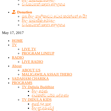
දිදුල සාමාජික අරමුදල
වැඩසටහන් සඳහා අනුග්‍රහය
Donation
ඔබ දිදුල නාලිකාවට අධාර කරන්නේ ඇයි?
දිදුල සාමාජික අරමුදල
වැඩසටහන් සඳහා අනුග්‍රහය
May 17, 2017
HOME
TV
LIVE TV
PROGRAM LINEUP
RADIO
LIVE RADIO
About
ABOUT US
MALIGAWILA ASSAJI THERO
SADAHAM CHARIKA
PROGRAMS
TV Didiula Buddhist
දිදුල අරණ
දායකත්ව ධර්ම දේශණා
TV DIDULA KIDS
අපේ බුදු සාදු
දිදුලන දරුවෝ