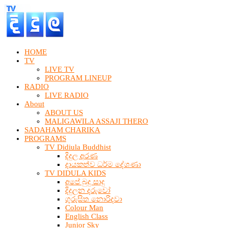
HOME
TV
LIVE TV
PROGRAM LINEUP
RADIO
LIVE RADIO
About
ABOUT US
MALIGAWILA ASSAJI THERO
SADAHAM CHARIKA
PROGRAMS
TV Didiula Buddhist
දිදුල අරණ
දායකත්ව ධර්ම දේශණා
TV DIDULA KIDS
අපේ බුදු සාදු
දිදුලන දරුවෝ
ගුරුසිත නොරිදවා
Colour Man
English Class
Junior Sky